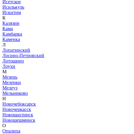
Исетское
Исилькуль
Искитим
К
Калязин
Кама
Камбарка
Каменка
Л
Лопатинский
Лосино-Петровский
Лотошино
Лоухи
М
Мезень
Меленки
Мелеуз
Мельниково
Н
Новочебоксарск
Новочеркасск
Новошахтинск
Новошешминск
О
Опалиха