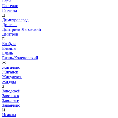
Гари
Гастелло
Гатчина
Д
Димитровград
Динская
Дмитриев-Льговский
Дмитров
Е
Елабуга
Еланцы
Елань
Елань-Коленовский
Ж
Жигалово
Жиганск
Жигулевск
Жиздра
З
Заводской
Заволжск
Заволжье
Завьялово
И
Исаклы