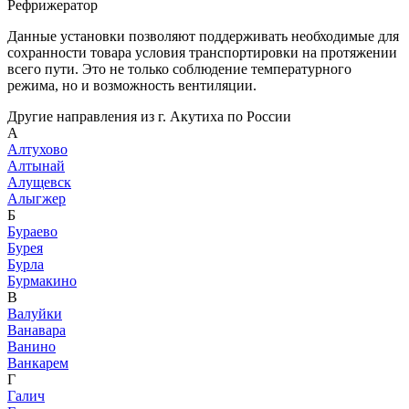
Рефрижератор
Данные установки позволяют поддерживать необходимые для
сохранности товара условия транспортировки на протяжении
всего пути. Это не только соблюдение температурного
режима, но и возможность вентиляции.
Другие направления из г. Акутиха по России
А
Алтухово
Алтынай
Алущевск
Алыгжер
Б
Бураево
Бурея
Бурла
Бурмакино
В
Валуйки
Ванавара
Ванино
Ванкарем
Г
Галич