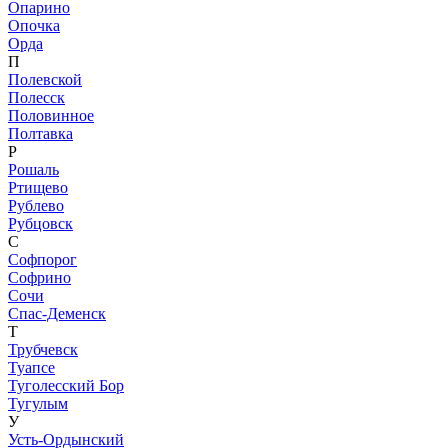
Опарино
Опочка
Орда
П
Полевской
Полесск
Половинное
Полтавка
Р
Рошаль
Ртищево
Рублево
Рубцовск
С
Софпорог
Софрино
Сочи
Спас-Деменск
Т
Трубчевск
Туапсе
Туголесский Бор
Тугулым
У
Усть-Ордынский