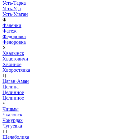
Усть-Тарка
Усть-Уда
Усть-Улаган
Ф
Фаленки
Фатеж
Федоровка
Федоровка
Х
Хвалынск
Хвастовичи
Хвойное
Хворостянка
Ц
Цаган-Аман
Целина
Целинное
Целинное
Ч
Чишмы
Чкаловск
Чокурдах
Чугуевка
Ш
Шелаболиха