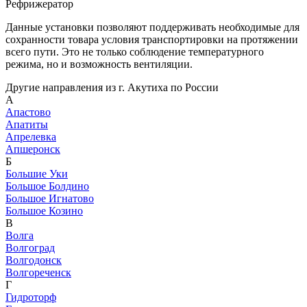
Рефрижератор
Данные установки позволяют поддерживать необходимые для
сохранности товара условия транспортировки на протяжении
всего пути. Это не только соблюдение температурного
режима, но и возможность вентиляции.
Другие направления из г. Акутиха по России
А
Апастово
Апатиты
Апрелевка
Апшеронск
Б
Большие Уки
Большое Болдино
Большое Игнатово
Большое Козино
В
Волга
Волгоград
Волгодонск
Волгореченск
Г
Гидроторф