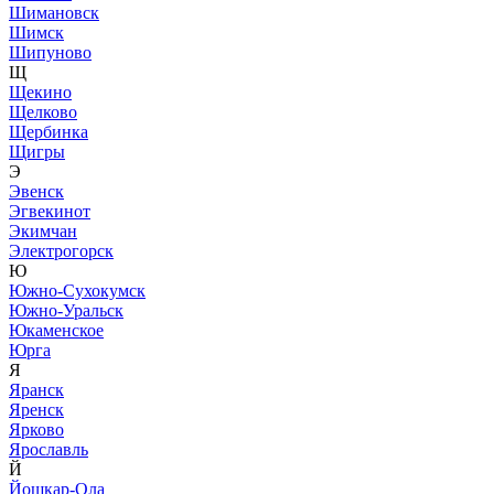
Шимановск
Шимск
Шипуново
Щ
Щекино
Щелково
Щербинка
Щигры
Э
Эвенск
Эгвекинот
Экимчан
Электрогорск
Ю
Южно-Сухокумск
Южно-Уральск
Юкаменское
Юрга
Я
Яранск
Яренск
Ярково
Ярославль
Й
Йошкар-Ола