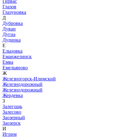
Гирвас
Глазов
Глазуновка
Д
Дубровка
Дуван
Дугна
Дудинка
Е
Ельцовка
Еманжелинск
Емва
Емельяново
Ж
Железногорск-Илимский
Железнодорожный
Железнодорожный
Жердевка
З
Залегощь
Залесово
Заозерный
Заозерск
И
Игрим