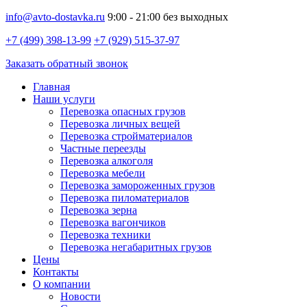
info@avto-dostavka.ru
9:00 - 21:00 без выходных
+7 (499) 398-13-99
+7 (929) 515-37-97
Заказать обратный звонок
Главная
Наши услуги
Перевозка опасных грузов
Перевозка личных вещей
Перевозка стройматериалов
Частные переезды
Перевозка алкоголя
Перевозка мебели
Перевозка замороженных грузов
Перевозка пиломатериалов
Перевозка зерна
Перевозка вагончиков
Перевозка техники
Перевозка негабаритных грузов
Цены
Контакты
О компании
Новости