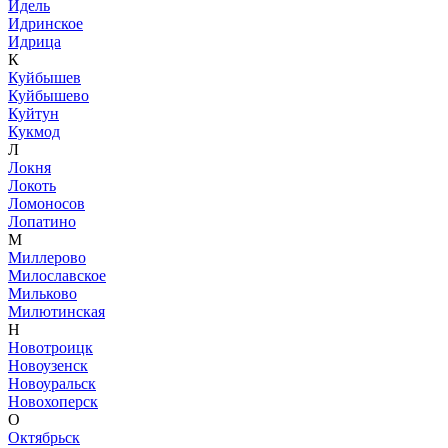
Идель
Идринское
Идрица
К
Куйбышев
Куйбышево
Куйтун
Кукмод
Л
Локня
Локоть
Ломоносов
Лопатино
М
Миллерово
Милославское
Мильково
Милютинская
Н
Новотроицк
Новоузенск
Новоуральск
Новохоперск
О
Октябрьск