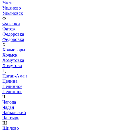
Улеты
Ульяново
Ульяновск
Ф
Фаленки
Фатеж
Федоровка
Федоровка
Х
Холмогоры
Холмск
Хомутовка
Хомутово
Ц
Цаган-Аман
Целина
Целинное
Целинное
Ч
Чагода
Чадан
Чайковский
Чалтырь
Ш
Шилово