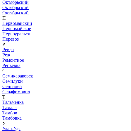
Октябрьский
Октябрьский
Октябрьский
П
Первомайский
Первомайское
Первоуральск
Перевоз
Р
Ревда
Реж
Ремонтное
Репьевка
С
Семикаракорск
Семилуки
Сенгилей
Серафимович
Т
Тальменка
Тамала
Тамбов
Тамбовка
У
Улан-Удэ