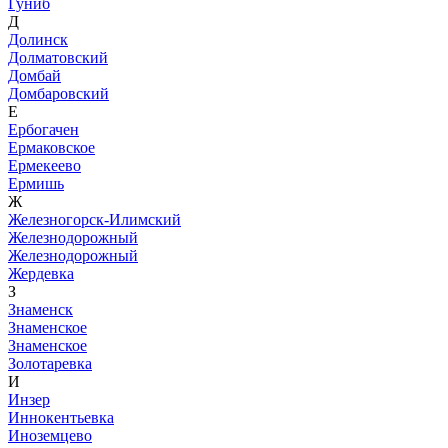
Гуниб
Д
Долинск
Долматовский
Домбай
Домбаровский
Е
Ербогачен
Ермаковское
Ермекеево
Ермишь
Ж
Железногорск-Илимский
Железнодорожный
Железнодорожный
Жердевка
З
Знаменск
Знаменское
Знаменское
Золотаревка
И
Инзер
Иннокентьевка
Иноземцево