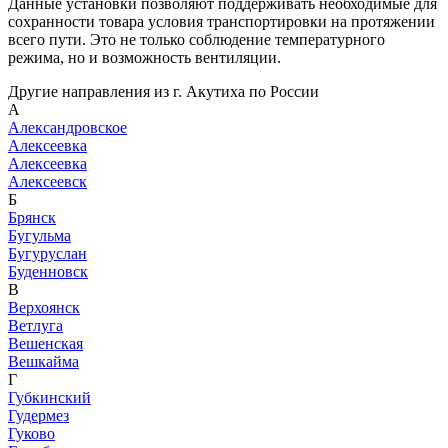
Данные установки позволяют поддерживать необходимые для
сохранности товара условия транспортировки на протяжении
всего пути. Это не только соблюдение температурного
режима, но и возможность вентиляции.
Другие направления из г. Акутиха по России
А
Александровское
Алексеевка
Алексеевка
Алексеевск
Б
Брянск
Бугульма
Бугуруслан
Буденновск
В
Верхоянск
Ветлуга
Вешенская
Вешкайма
Г
Губкинский
Гудермез
Гуково