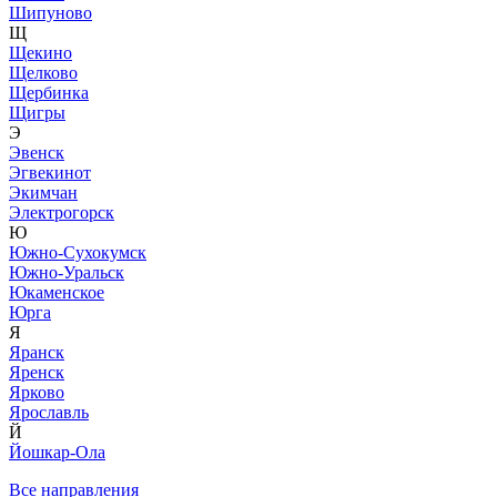
Шипуново
Щ
Щекино
Щелково
Щербинка
Щигры
Э
Эвенск
Эгвекинот
Экимчан
Электрогорск
Ю
Южно-Сухокумск
Южно-Уральск
Юкаменское
Юрга
Я
Яранск
Яренск
Ярково
Ярославль
Й
Йошкар-Ола
Все направления