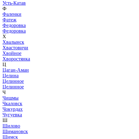
Усть-Катав
Ф
Фаленки
Фатеж
Федоровка
Федоровка
Х
Хвалынск
Хвастовичи
Хвойное
Хворостянка
Ц
Цаган-Аман
Целина
Целинное
Целинное
Ч
Чишмы
Чкаловск
Чокурдах
Чугуевка
Ш
Шилово
Шимановск
Шимск