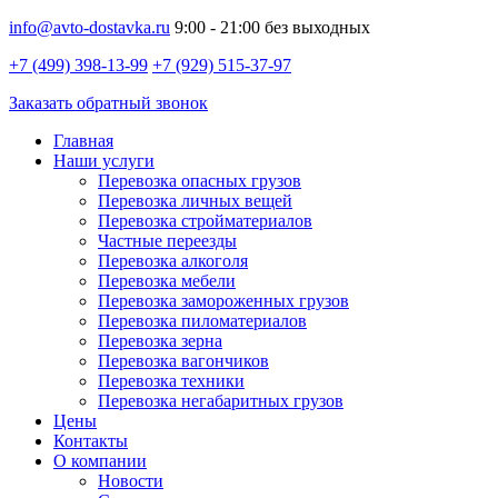
info@avto-dostavka.ru
9:00 - 21:00 без выходных
+7 (499) 398-13-99
+7 (929) 515-37-97
Заказать обратный звонок
Главная
Наши услуги
Перевозка опасных грузов
Перевозка личных вещей
Перевозка стройматериалов
Частные переезды
Перевозка алкоголя
Перевозка мебели
Перевозка замороженных грузов
Перевозка пиломатериалов
Перевозка зерна
Перевозка вагончиков
Перевозка техники
Перевозка негабаритных грузов
Цены
Контакты
О компании
Новости