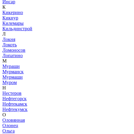
Инсар
К
Кикерино
Кикнур
Килемары
Кильдинстрой
Л
Локня
Локоть
Ломоносов
Лопатино
М
Мураши
Мурманск
Мурмаши
Муром
Н
Нестеров
Нефтегорск
Нефтекамск
Нефтекумск
О
Оловянная
Олонец
Ольга