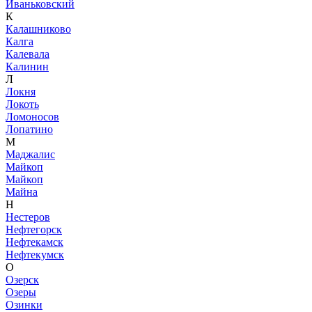
Иваньковский
К
Калашниково
Калга
Калевала
Калинин
Л
Локня
Локоть
Ломоносов
Лопатино
М
Маджалис
Майкоп
Майкоп
Майна
Н
Нестеров
Нефтегорск
Нефтекамск
Нефтекумск
О
Озерск
Озеры
Озинки