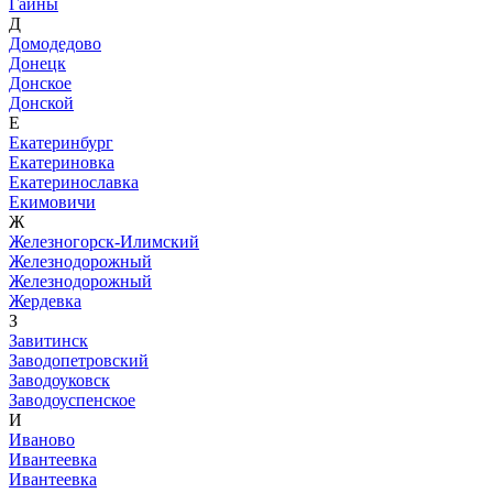
Гайны
Д
Домодедово
Донецк
Донское
Донской
Е
Екатеринбург
Екатериновка
Екатеринославка
Екимовичи
Ж
Железногорск-Илимский
Железнодорожный
Железнодорожный
Жердевка
З
Завитинск
Заводопетровский
Заводоуковск
Заводоуспенское
И
Иваново
Ивантеевка
Ивантеевка