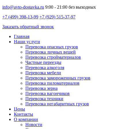
info@avto-dostavka.ru
9:00 - 21:00 без выходных
+7 (499) 398-13-99
+7 (929) 515-37-97
Заказать обратный звонок
Главная
Наши услуги
Перевозка опасных грузов
Перевозка личных вещей
Перевозка стройматериалов
Частные переезды
Перевозка алкоголя
Перевозка мебели
Перевозка замороженных грузов
Перевозка пиломатериалов
Перевозка зерна
Перевозка вагончиков
Перевозка техники
Перевозка негабаритных грузов
Цены
Контакты
О компании
Новости