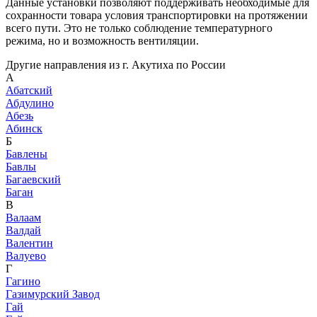
Данные установки позволяют поддерживать необходимые для
сохранности товара условия транспортировки на протяжении
всего пути. Это не только соблюдение температурного
режима, но и возможность вентиляции.
Другие направления из г. Акутиха по России
А
Абатский
Абдулино
Абезь
Абинск
Б
Бавлены
Бавлы
Багаевский
Баган
В
Валаам
Валдай
Валентин
Валуево
Г
Гагино
Газимурский Завод
Гай