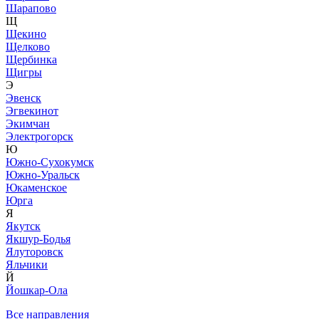
Шарапово
Щ
Щекино
Щелково
Щербинка
Щигры
Э
Эвенск
Эгвекинот
Экимчан
Электрогорск
Ю
Южно-Сухокумск
Южно-Уральск
Юкаменское
Юрга
Я
Якутск
Якшур-Бодья
Ялуторовск
Яльчики
Й
Йошкар-Ола
Все направления