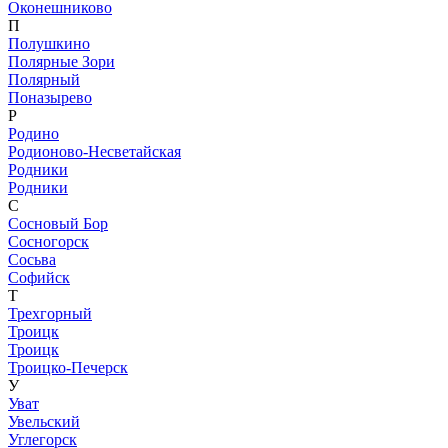
Оконешниково
П
Полушкино
Полярные Зори
Полярный
Поназырево
Р
Родино
Родионово-Несветайская
Родники
Родники
С
Сосновый Бор
Сосногорск
Сосьва
Софийск
Т
Трехгорный
Троицк
Троицк
Троицко-Печерск
У
Уват
Увельский
Углегорск