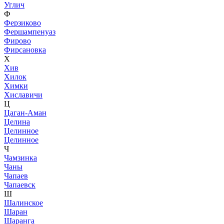
Углич
Ф
Ферзиково
Фершампенуаз
Фирово
Фирсановка
Х
Хив
Хилок
Химки
Хиславичи
Ц
Цаган-Аман
Целина
Целинное
Целинное
Ч
Чамзинка
Чаны
Чапаев
Чапаевск
Ш
Шалинское
Шаран
Шаранга