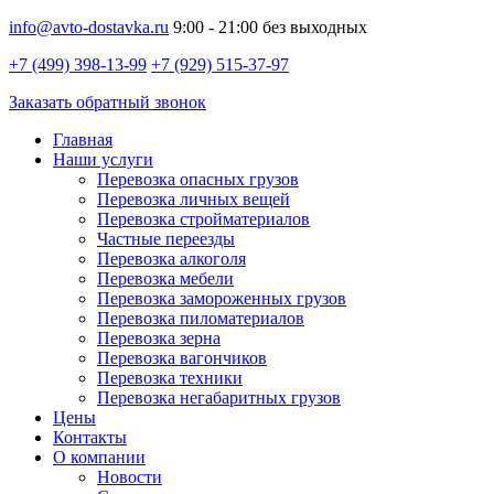
info@avto-dostavka.ru
9:00 - 21:00 без выходных
+7 (499) 398-13-99
+7 (929) 515-37-97
Заказать обратный звонок
Главная
Наши услуги
Перевозка опасных грузов
Перевозка личных вещей
Перевозка стройматериалов
Частные переезды
Перевозка алкоголя
Перевозка мебели
Перевозка замороженных грузов
Перевозка пиломатериалов
Перевозка зерна
Перевозка вагончиков
Перевозка техники
Перевозка негабаритных грузов
Цены
Контакты
О компании
Новости