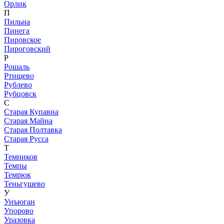
Орлик
П
Пильна
Пинега
Пировское
Пироговский
Р
Рошаль
Ртищево
Рублево
Рубцовск
С
Старая Купавна
Старая Майна
Старая Полтавка
Старая Русса
Т
Темников
Темпы
Темрюк
Теньгушево
У
Унъюган
Упорово
Уразовка