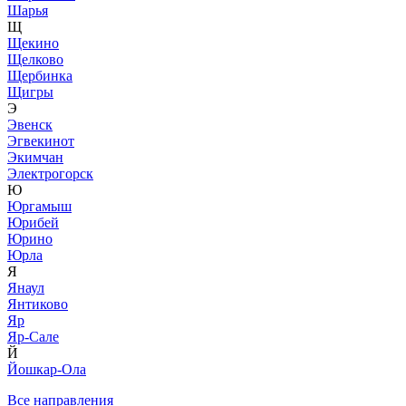
Шарья
Щ
Щекино
Щелково
Щербинка
Щигры
Э
Эвенск
Эгвекинот
Экимчан
Электрогорск
Ю
Юргамыш
Юрибей
Юрино
Юрла
Я
Янаул
Янтиково
Яр
Яр-Сале
Й
Йошкар-Ола
Все направления