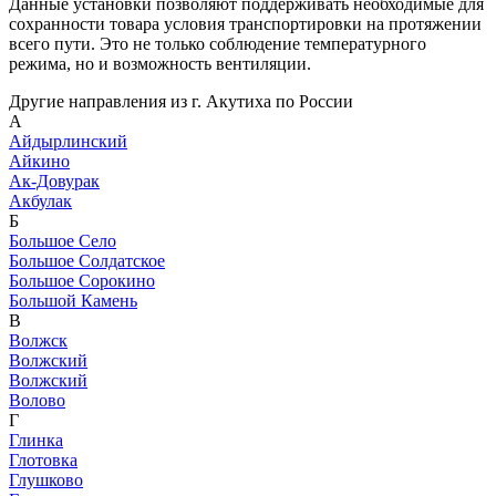
Данные установки позволяют поддерживать необходимые для
сохранности товара условия транспортировки на протяжении
всего пути. Это не только соблюдение температурного
режима, но и возможность вентиляции.
Другие направления из г. Акутиха по России
А
Айдырлинский
Айкино
Ак-Довурак
Акбулак
Б
Большое Село
Большое Солдатское
Большое Сорокино
Большой Камень
В
Волжск
Волжский
Волжский
Волово
Г
Глинка
Глотовка
Глушково