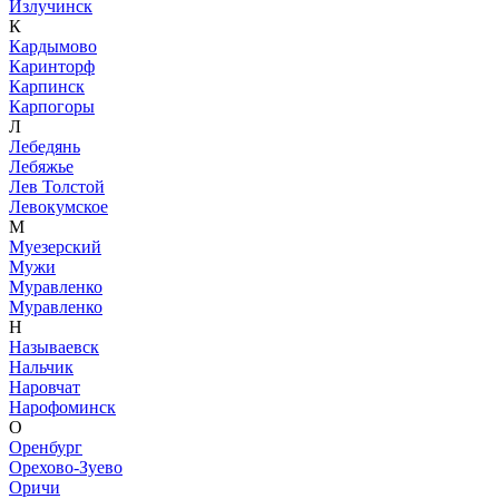
Излучинск
К
Кардымово
Каринторф
Карпинск
Карпогоры
Л
Лебедянь
Лебяжье
Лев Толстой
Левокумское
М
Муезерский
Мужи
Муравленко
Муравленко
Н
Называевск
Нальчик
Наровчат
Нарофоминск
О
Оренбург
Орехово-Зуево
Оричи