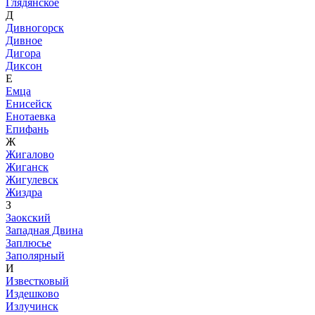
Глядянское
Д
Дивногорск
Дивное
Дигора
Диксон
Е
Емца
Енисейск
Енотаевка
Епифань
Ж
Жигалово
Жиганск
Жигулевск
Жиздра
З
Заокский
Западная Двина
Заплюсье
Заполярный
И
Известковый
Издешково
Излучинск