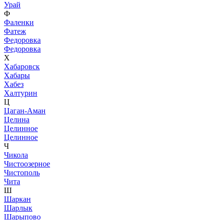
Урай
Ф
Фаленки
Фатеж
Федоровка
Федоровка
Х
Хабаровск
Хабары
Хабез
Халтурин
Ц
Цаган-Аман
Целина
Целинное
Целинное
Ч
Чикола
Чистоозерное
Чистополь
Чита
Ш
Шаркан
Шарлык
Шарыпово