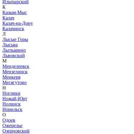
Ильпырский
К
Казым-Мыс
Калач
Калач-на-Дону
Калачинск
Л
Лысые Горы
Лысьва
Лыткарино
Львовский
М
Менделеевск
Мензелинск
Менкеря
Месягутово
Н
Ноглики
Ножай-Юрт
Нолинск
Норильск
О
Одоев
Ожерелье
Озерновский