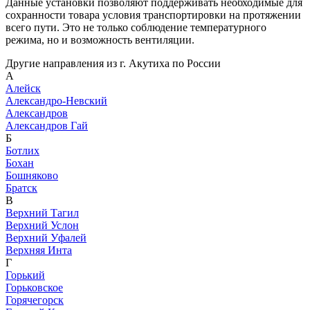
Данные установки позволяют поддерживать необходимые для
сохранности товара условия транспортировки на протяжении
всего пути. Это не только соблюдение температурного
режима, но и возможность вентиляции.
Другие направления из г. Акутиха по России
А
Алейск
Александро-Невский
Александров
Александров Гай
Б
Ботлих
Бохан
Бошняково
Братск
В
Верхний Тагил
Верхний Услон
Верхний Уфалей
Верхняя Инта
Г
Горький
Горьковское
Горячегорск