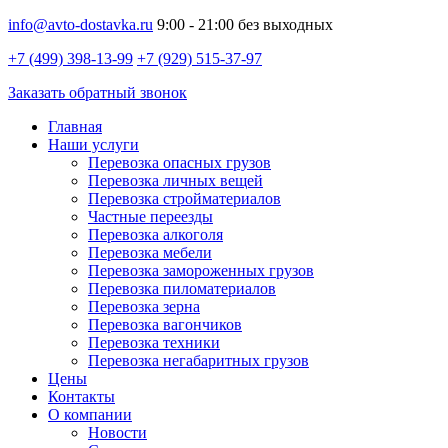
info@avto-dostavka.ru
9:00 - 21:00 без выходных
+7 (499) 398-13-99
+7 (929) 515-37-97
Заказать обратный звонок
Главная
Наши услуги
Перевозка опасных грузов
Перевозка личных вещей
Перевозка стройматериалов
Частные переезды
Перевозка алкоголя
Перевозка мебели
Перевозка замороженных грузов
Перевозка пиломатериалов
Перевозка зерна
Перевозка вагончиков
Перевозка техники
Перевозка негабаритных грузов
Цены
Контакты
О компании
Новости