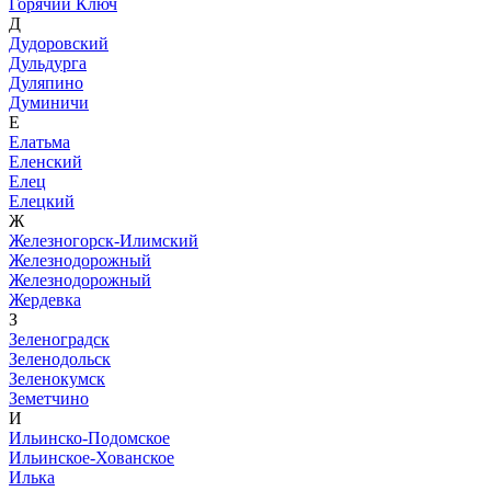
Горячий Ключ
Д
Дудоровский
Дульдурга
Дуляпино
Думиничи
Е
Елатьма
Еленский
Елец
Елецкий
Ж
Железногорск-Илимский
Железнодорожный
Железнодорожный
Жердевка
З
Зеленоградск
Зеленодольск
Зеленокумск
Земетчино
И
Ильинско-Подомское
Ильинское-Хованское
Илька