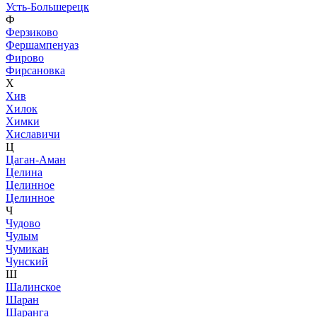
Усть-Большерецк
Ф
Ферзиково
Фершампенуаз
Фирово
Фирсановка
Х
Хив
Хилок
Химки
Хиславичи
Ц
Цаган-Аман
Целина
Целинное
Целинное
Ч
Чудово
Чулым
Чумикан
Чунский
Ш
Шалинское
Шаран
Шаранга