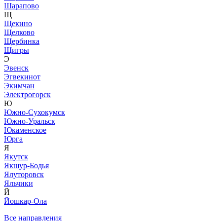
Шарапово
Щ
Щекино
Щелково
Щербинка
Щигры
Э
Эвенск
Эгвекинот
Экимчан
Электрогорск
Ю
Южно-Сухокумск
Южно-Уральск
Юкаменское
Юрга
Я
Якутск
Якшур-Бодья
Ялуторовск
Яльчики
Й
Йошкар-Ола
Все направления