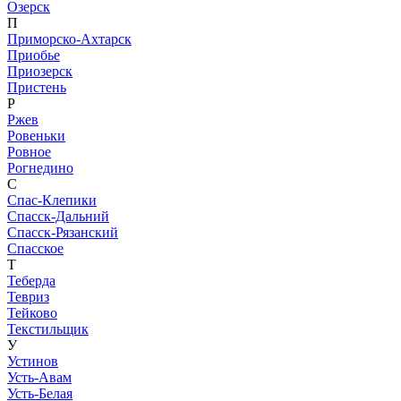
Озерск
П
Приморско-Ахтарск
Приобье
Приозерск
Пристень
Р
Ржев
Ровеньки
Ровное
Рогнедино
С
Спас-Клепики
Спасск-Дальний
Спасск-Рязанский
Спасское
Т
Теберда
Тевриз
Тейково
Текстильщик
У
Устинов
Усть-Авам
Усть-Белая