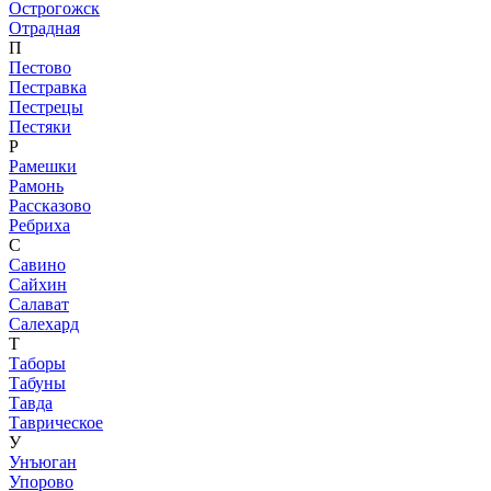
Острогожск
Отрадная
П
Пестово
Пестравка
Пестрецы
Пестяки
Р
Рамешки
Рамонь
Рассказово
Ребриха
С
Савино
Сайхин
Салават
Салехард
Т
Таборы
Табуны
Тавда
Таврическое
У
Унъюган
Упорово