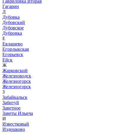
Гавриловка Вторая
Гагарин
Д
Дубовка
Дубовский
Дубовское
Дубровка
Е
Евлашево
Егорлыкская
Егорьевск
Ейск
Ж
Жарковский
Железноводск
Железногорск
Железногорск
З
Забайкальск
Забитуй
Заветное
Заветы Ильича
И
Известковый
Издешково