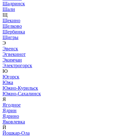
Шадринск
Шали
Щ
Щекино
Щелково
Щербинка
Щигры
Э
Эвенск
Эгвекинот
Экимчан
Электрогорск
Ю
Югорск
Южа
Южно-Курильск
Южно-Сахалинск
Я
Ягодное
Ядрин
Ядрино
Яковлевка
Й
Йошкар-Ола