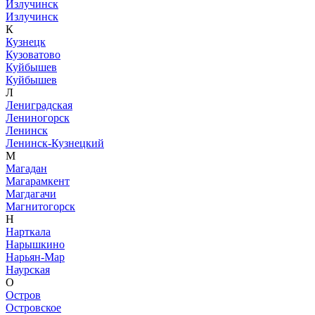
Излучинск
Излучинск
К
Кузнецк
Кузоватово
Куйбышев
Куйбышев
Л
Лениградская
Лениногорск
Ленинск
Ленинск-Кузнецкий
М
Магадан
Магарамкент
Магдагачи
Магнитогорск
Н
Нарткала
Нарышкино
Нарьян-Мар
Наурская
О
Остров
Островское