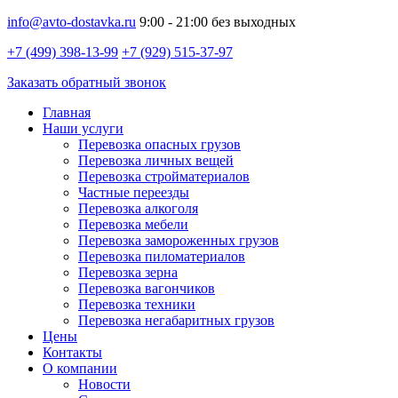
info@avto-dostavka.ru
9:00 - 21:00 без выходных
+7 (499) 398-13-99
+7 (929) 515-37-97
Заказать обратный звонок
Главная
Наши услуги
Перевозка опасных грузов
Перевозка личных вещей
Перевозка стройматериалов
Частные переезды
Перевозка алкоголя
Перевозка мебели
Перевозка замороженных грузов
Перевозка пиломатериалов
Перевозка зерна
Перевозка вагончиков
Перевозка техники
Перевозка негабаритных грузов
Цены
Контакты
О компании
Новости