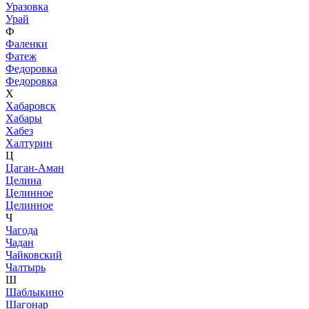
Уразовка
Урай
Ф
Фаленки
Фатеж
Федоровка
Федоровка
Х
Хабаровск
Хабары
Хабез
Халтурин
Ц
Цаган-Аман
Целина
Целинное
Целинное
Ч
Чагода
Чадан
Чайковский
Чалтырь
Ш
Шаблыкино
Шагонар