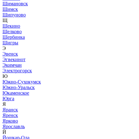
Шимановск
Шимск
Шипуново
Щ
Щекино
Щелково
Щербинка
Щигры
Э
Эвенск
Эгвекинот
Экимчан
Электрогорск
Ю
Южно-Сухокумск
Южно-Уральск
Юкаменское
Юрга
Я
Яранск
Яренск
Ярково
Ярославль
Й
Йошкар-Ола