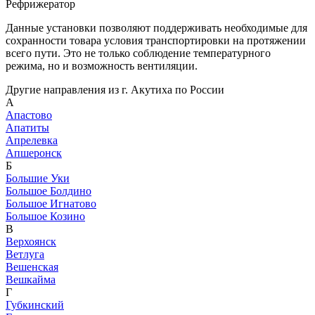
Рефрижератор
Данные установки позволяют поддерживать необходимые для
сохранности товара условия транспортировки на протяжении
всего пути. Это не только соблюдение температурного
режима, но и возможность вентиляции.
Другие направления из г. Акутиха по России
А
Апастово
Апатиты
Апрелевка
Апшеронск
Б
Большие Уки
Большое Болдино
Большое Игнатово
Большое Козино
В
Верхоянск
Ветлуга
Вешенская
Вешкайма
Г
Губкинский