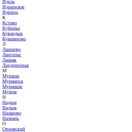
Идель
Идринское
Идрица
К
Кстово
Кубинка
Кувандык
Кувшиново
Л
Лаишево
Лангепас
Ларьяк
Лахденпохья
М
Мураши
Мурманск
Мурмаши
Муром
Н
Надым
Надым
Назарово
Назрань
О
Орловский