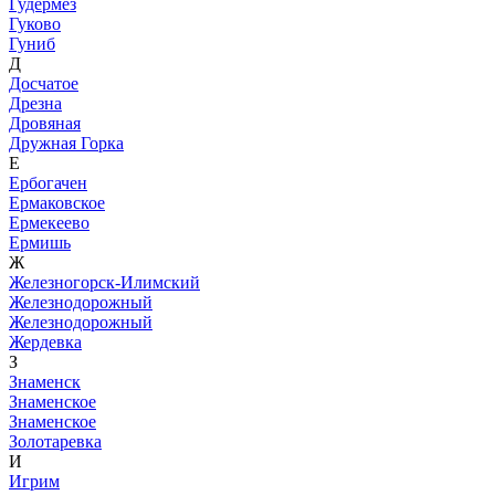
Гудермез
Гуково
Гуниб
Д
Досчатое
Дрезна
Дровяная
Дружная Горка
Е
Ербогачен
Ермаковское
Ермекеево
Ермишь
Ж
Железногорск-Илимский
Железнодорожный
Железнодорожный
Жердевка
З
Знаменск
Знаменское
Знаменское
Золотаревка
И
Игрим