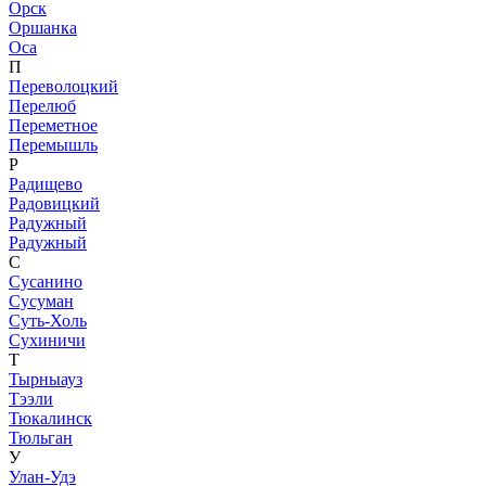
Орск
Оршанка
Оса
П
Переволоцкий
Перелюб
Переметное
Перемышль
Р
Радищево
Радовицкий
Радужный
Радужный
С
Сусанино
Сусуман
Суть-Холь
Сухиничи
Т
Тырныауз
Тээли
Тюкалинск
Тюльган
У
Улан-Удэ