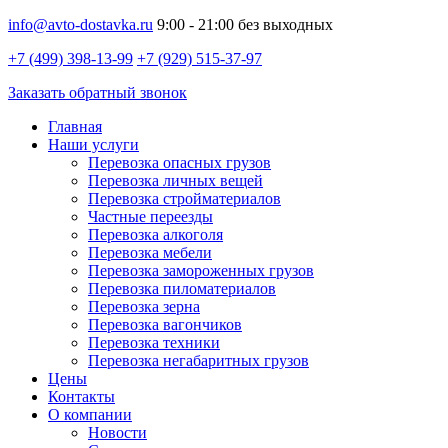
info@avto-dostavka.ru
9:00 - 21:00 без выходных
+7 (499) 398-13-99
+7 (929) 515-37-97
Заказать обратный звонок
Главная
Наши услуги
Перевозка опасных грузов
Перевозка личных вещей
Перевозка стройматериалов
Частные переезды
Перевозка алкоголя
Перевозка мебели
Перевозка замороженных грузов
Перевозка пиломатериалов
Перевозка зерна
Перевозка вагончиков
Перевозка техники
Перевозка негабаритных грузов
Цены
Контакты
О компании
Новости