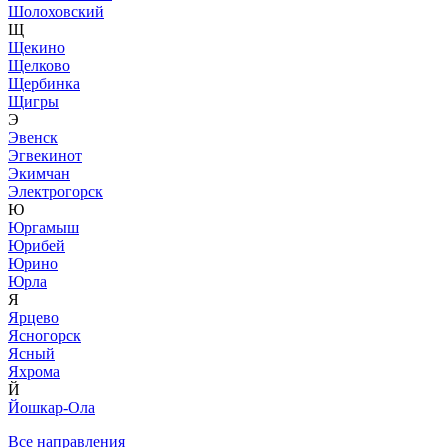
Шолоховский
Щ
Щекино
Щелково
Щербинка
Щигры
Э
Эвенск
Эгвекинот
Экимчан
Электрогорск
Ю
Юргамыш
Юрибей
Юрино
Юрла
Я
Ярцево
Ясногорск
Ясный
Яхрома
Й
Йошкар-Ола
Все направления