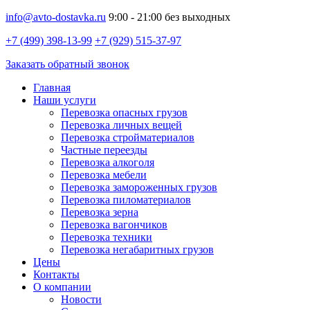
info@avto-dostavka.ru
9:00 - 21:00 без выходных
+7 (499) 398-13-99
+7 (929) 515-37-97
Заказать обратный звонок
Главная
Наши услуги
Перевозка опасных грузов
Перевозка личных вещей
Перевозка стройматериалов
Частные переезды
Перевозка алкоголя
Перевозка мебели
Перевозка замороженных грузов
Перевозка пиломатериалов
Перевозка зерна
Перевозка вагончиков
Перевозка техники
Перевозка негабаритных грузов
Цены
Контакты
О компании
Новости