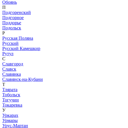
Обоянь
П
Подгоренский
Подгорное
Поддорье
Подольск
Р
Русская Поляна
Русский
Русский Камешкир
Рутул
С
Славгород
Славск
Славянка
Славянск-на-Кубани
Т
Тлярата
Тобольск
Тогучин
Токаревка
У
Уркарах
Урмары
Урус-Мартан