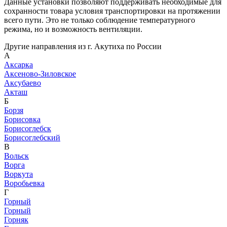
Данные установки позволяют поддерживать необходимые для
сохранности товара условия транспортировки на протяжении
всего пути. Это не только соблюдение температурного
режима, но и возможность вентиляции.
Другие направления из г. Акутиха по России
А
Аксарка
Аксеново-Зиловское
Аксубаево
Акташ
Б
Борзя
Борисовка
Борисоглебск
Борисоглебский
В
Вольск
Ворга
Воркута
Воробьевка
Г
Горный
Горный
Горняк