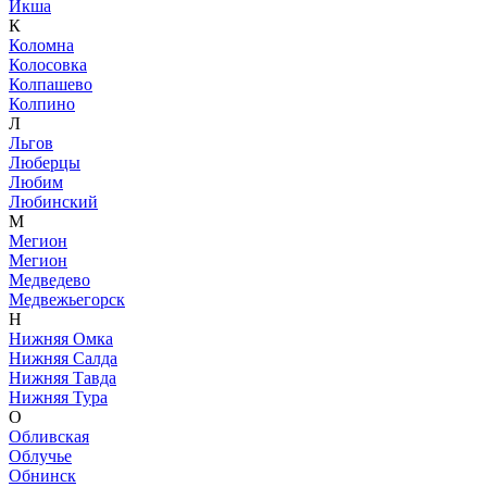
Икша
К
Коломна
Колосовка
Колпашево
Колпино
Л
Льгов
Люберцы
Любим
Любинский
М
Мегион
Мегион
Медведево
Медвежьегорск
Н
Нижняя Омка
Нижняя Салда
Нижняя Тавда
Нижняя Тура
О
Обливская
Облучье
Обнинск