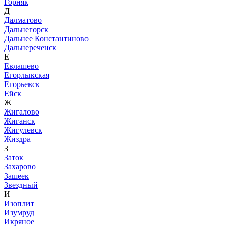
Горняк
Д
Далматово
Дальнегорск
Дальнее Константиново
Дальнереченск
Е
Евлашево
Егорлыкская
Егорьевск
Ейск
Ж
Жигалово
Жиганск
Жигулевск
Жиздра
З
Заток
Захарово
Зашеек
Звездный
И
Изоплит
Изумруд
Икряное