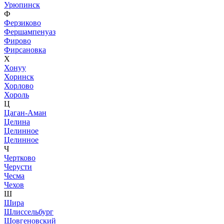
Урюпинск
Ф
Ферзиково
Фершампенуаз
Фирово
Фирсановка
Х
Хонуу
Хоринск
Хорлово
Хороль
Ц
Цаган-Аман
Целина
Целинное
Целинное
Ч
Чертково
Черусти
Чесма
Чехов
Ш
Шира
Шлиссельбург
Шовгеновский