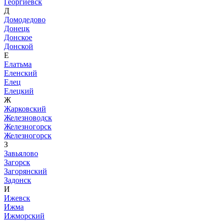
Георгиевск
Д
Домодедово
Донецк
Донское
Донской
Е
Елатьма
Еленский
Елец
Елецкий
Ж
Жарковский
Железноводск
Железногорск
Железногорск
З
Завьялово
Загорск
Загорянский
Задонск
И
Ижевск
Ижма
Ижморский