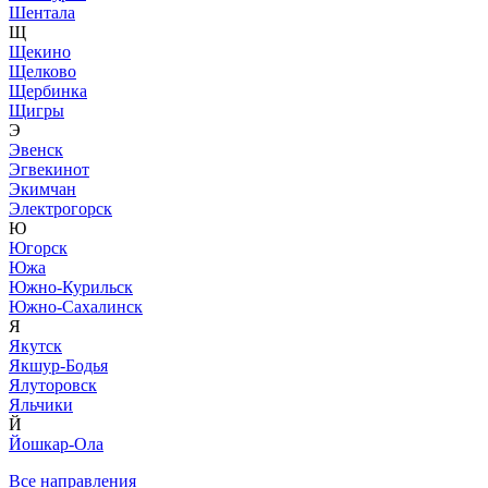
Шентала
Щ
Щекино
Щелково
Щербинка
Щигры
Э
Эвенск
Эгвекинот
Экимчан
Электрогорск
Ю
Югорск
Южа
Южно-Курильск
Южно-Сахалинск
Я
Якутск
Якшур-Бодья
Ялуторовск
Яльчики
Й
Йошкар-Ола
Все направления