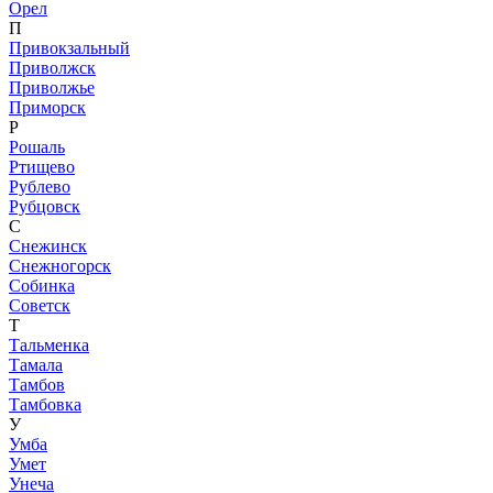
Орел
П
Привокзальный
Приволжск
Приволжье
Приморск
Р
Рошаль
Ртищево
Рублево
Рубцовск
С
Снежинск
Снежногорск
Собинка
Советск
Т
Тальменка
Тамала
Тамбов
Тамбовка
У
Умба
Умет
Унеча