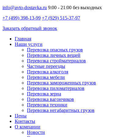
info@avto-dostavka.ru
9:00 - 21:00 без выходных
+7 (499) 398-13-99
+7 (929) 515-37-97
Заказать обратный звонок
Главная
Наши услуги
Перевозка опасных грузов
Перевозка личных вещей
Перевозка стройматериалов
Частные переезды
Перевозка алкоголя
Перевозка мебели
Перевозка замороженных грузов
Перевозка пиломатериалов
Перевозка зерна
Перевозка вагончиков
Перевозка техники
Перевозка негабаритных грузов
Цены
Контакты
О компании
Новости