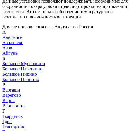
Данные установки позволяют поддерживать необходимые для
сохранности товара условия транспортировки на протяжении
всего пути. Это не только соблюдение температурного
режима, но и возможность вентиляции.
Другие направления из г. Акутиха по России
А
Адыгейск
Азнакаево
Азов
Айгунь
Б
Большое Мурашкино
Большое Нагаткино
Большое Пикино
Большое Полпино
В
Варгаши
Варегово
Варна
Варнавино
Г
Гвардейск
Гдов
Геленджик