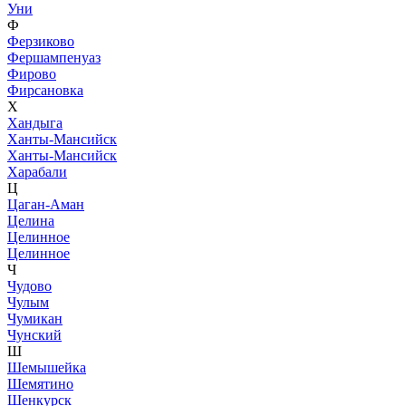
Уни
Ф
Ферзиково
Фершампенуаз
Фирово
Фирсановка
Х
Хандыга
Ханты-Мансийск
Ханты-Мансийск
Харабали
Ц
Цаган-Аман
Целина
Целинное
Целинное
Ч
Чудово
Чулым
Чумикан
Чунский
Ш
Шемышейка
Шемятино
Шенкурск