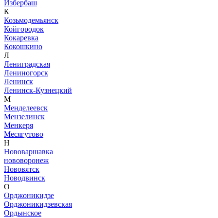
Избербаш
К
Козьмодемьянск
Койгородок
Кокаревка
Кокошкино
Л
Лениградская
Лениногорск
Ленинск
Ленинск-Кузнецкий
М
Менделеевск
Мензелинск
Менкеря
Месягутово
Н
Нововаршавка
нововоронеж
Нововятск
Новодвинск
О
Орджоникидзе
Орджоникидзевская
Ордынское