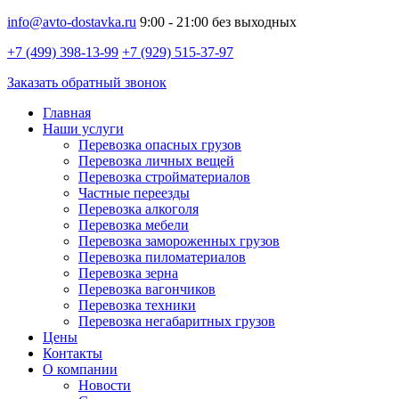
info@avto-dostavka.ru
9:00 - 21:00 без выходных
+7 (499) 398-13-99
+7 (929) 515-37-97
Заказать обратный звонок
Главная
Наши услуги
Перевозка опасных грузов
Перевозка личных вещей
Перевозка стройматериалов
Частные переезды
Перевозка алкоголя
Перевозка мебели
Перевозка замороженных грузов
Перевозка пиломатериалов
Перевозка зерна
Перевозка вагончиков
Перевозка техники
Перевозка негабаритных грузов
Цены
Контакты
О компании
Новости