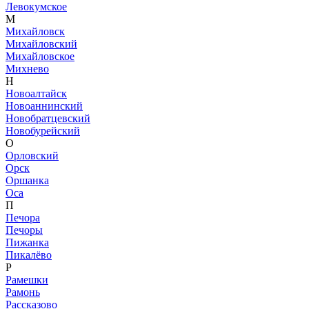
Левокумское
М
Михайловск
Михайловский
Михайловское
Михнево
Н
Новоалтайск
Новоаннинский
Новобратцевский
Новобурейский
О
Орловский
Орск
Оршанка
Оса
П
Печора
Печоры
Пижанка
Пикалёво
Р
Рамешки
Рамонь
Рассказово