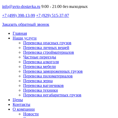
info@avto-dostavka.ru
9:00 - 21:00 без выходных
+7 (499) 398-13-99
+7 (929) 515-37-97
Заказать обратный звонок
Главная
Наши услуги
Перевозка опасных грузов
Перевозка личных вещей
Перевозка стройматериалов
Частные переезды
Перевозка алкоголя
Перевозка мебели
Перевозка замороженных грузов
Перевозка пиломатериалов
Перевозка зерна
Перевозка вагончиков
Перевозка техники
Перевозка негабаритных грузов
Цены
Контакты
О компании
Новости