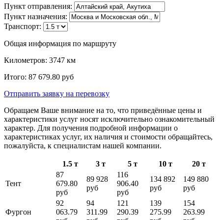
Пункт отправления:
Пункт назначения:
Транспорт:
Общая информация по маршруту
Километров:
3747
км
Итого:
87 679.80
руб
Отправить заявку
на перевозку
Обращаем Ваше внимание на то, что приведённые цены и
характеристики услуг носят исключительно ознакомительный
характер. Для получения подробной информации о
характеристиках услуг, их наличия и стоимости обращайтесь,
пожалуйста, к специалистам нашей компании.
1.5 т
3 т
5 т
10 т
20 т
87
116
89 928
134 892
149 880
Тент
679.80
906.40
руб
руб
руб
руб
руб
92
94
121
139
154
Фургон
063.79
311.99
290.39
275.99
263.99