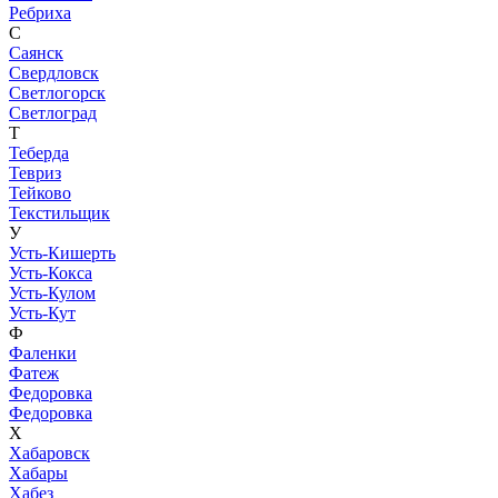
Ребриха
С
Саянск
Свердловск
Светлогорск
Светлоград
Т
Теберда
Тевриз
Тейково
Текстильщик
У
Усть-Кишерть
Усть-Кокса
Усть-Кулом
Усть-Кут
Ф
Фаленки
Фатеж
Федоровка
Федоровка
Х
Хабаровск
Хабары
Хабез