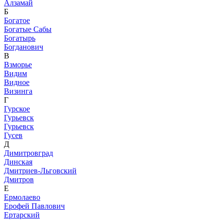
Алзамай
Б
Богатое
Богатые Сабы
Богатырь
Богданович
В
Взморье
Видим
Видное
Визинга
Г
Гурское
Гурьевск
Гурьевск
Гусев
Д
Димитровград
Динская
Дмитриев-Льговский
Дмитров
Е
Ермолаево
Ерофей Павлович
Ертарский