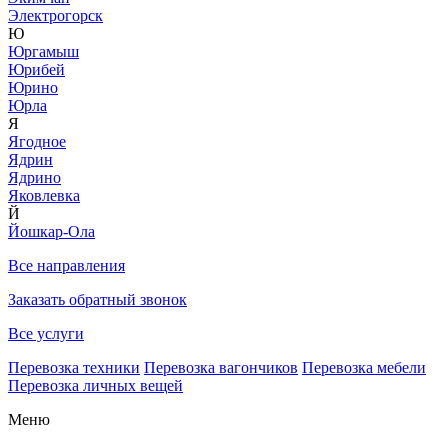
Электрогорск
Ю
Юргамыш
Юрибей
Юрино
Юрла
Я
Ягодное
Ядрин
Ядрино
Яковлевка
Й
Йошкар-Ола
Все направления
Заказать обратный звонок
Все услуги
Перевозка техники
Перевозка вагончиков
Перевозка мебели
Перевозка личных вещей
Меню