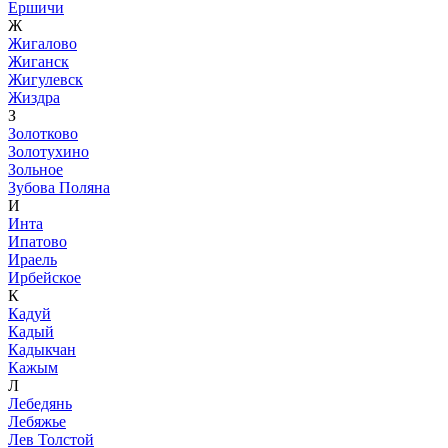
Ершичи
Ж
Жигалово
Жиганск
Жигулевск
Жиздра
З
Золотково
Золотухино
Зольное
Зубова Поляна
И
Инта
Ипатово
Ираель
Ирбейское
К
Кадуй
Кадый
Кадыкчан
Кажым
Л
Лебедянь
Лебяжье
Лев Толстой