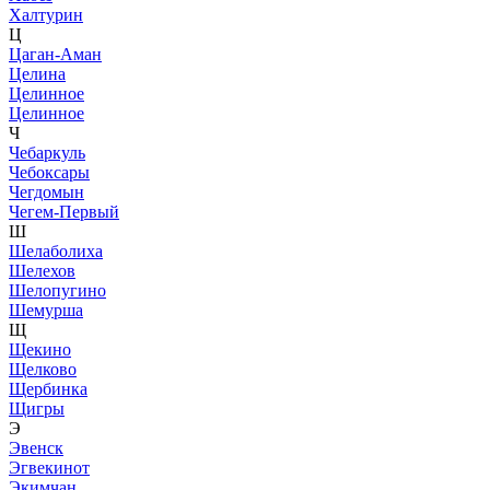
Халтурин
Ц
Цаган-Аман
Целина
Целинное
Целинное
Ч
Чебаркуль
Чебоксары
Чегдомын
Чегем-Первый
Ш
Шелаболиха
Шелехов
Шелопугино
Шемурша
Щ
Щекино
Щелково
Щербинка
Щигры
Э
Эвенск
Эгвекинот
Экимчан