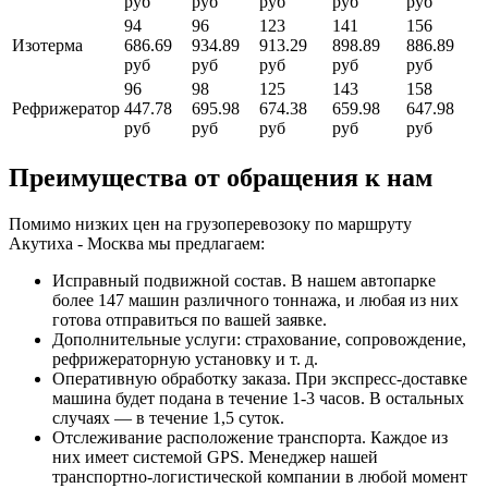
руб
руб
руб
руб
руб
94
96
123
141
156
Изотерма
686.69
934.89
913.29
898.89
886.89
руб
руб
руб
руб
руб
96
98
125
143
158
Рефрижератор
447.78
695.98
674.38
659.98
647.98
руб
руб
руб
руб
руб
Преимущества от обращения к нам
Помимо низких цен на грузоперевозоку по маршруту
Акутиха - Москва мы предлагаем:
Исправный подвижной состав. В нашем автопарке
более 147 машин различного тоннажа, и любая из них
готова отправиться по вашей заявке.
Дополнительные услуги: страхование, сопровождение,
рефрижераторную установку и т. д.
Оперативную обработку заказа. При экспресс-доставке
машина будет подана в течение 1-3 часов. В остальных
случаях — в течение 1,5 суток.
Отслеживание расположение транспорта. Каждое из
них имеет системой GPS. Менеджер нашей
транспортно-логистической компании в любой момент