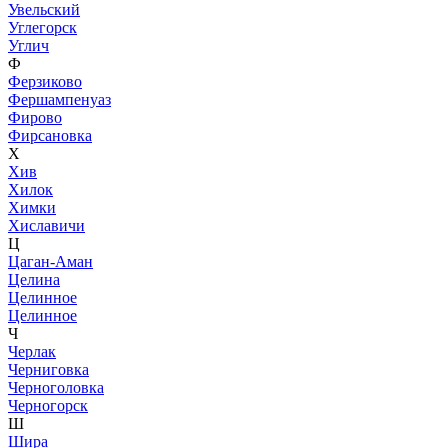
Увельский
Углегорск
Углич
Ф
Ферзиково
Фершампенуаз
Фирово
Фирсановка
Х
Хив
Хилок
Химки
Хиславичи
Ц
Цаган-Аман
Целина
Целинное
Целинное
Ч
Черлак
Черниговка
Черноголовка
Черногорск
Ш
Шира