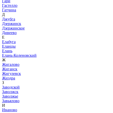
Гари
Гастелло
Гатчина
Д
Джубга
Дзержинск
Дзержинское
Дивеево
Е
Елабуга
Еланцы
Елань
Елань-Коленовский
Ж
Жигалово
Жиганск
Жигулевск
Жиздра
З
Заводской
Заволжск
Заволжье
Завьялово
И
Иваново