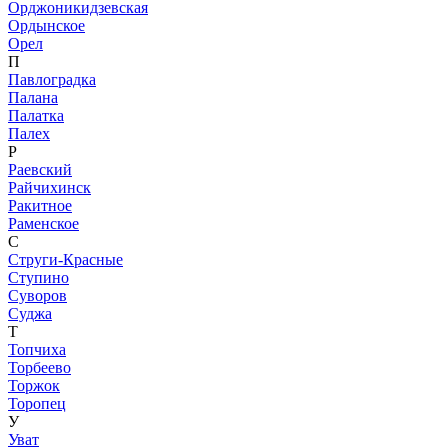
Орджоникидзевская
Ордынское
Орел
П
Павлоградка
Палана
Палатка
Палех
Р
Раевский
Райчихинск
Ракитное
Раменское
С
Струги-Красные
Ступино
Суворов
Суджа
Т
Топчиха
Торбеево
Торжок
Торопец
У
Уват