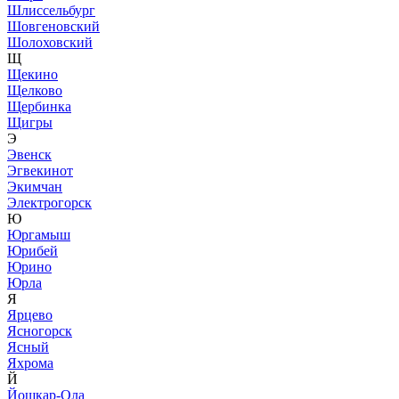
Шлиссельбург
Шовгеновский
Шолоховский
Щ
Щекино
Щелково
Щербинка
Щигры
Э
Эвенск
Эгвекинот
Экимчан
Электрогорск
Ю
Юргамыш
Юрибей
Юрино
Юрла
Я
Ярцево
Ясногорск
Ясный
Яхрома
Й
Йошкар-Ола