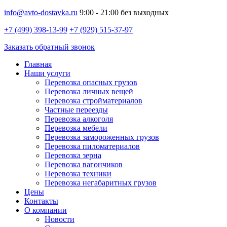
info@avto-dostavka.ru
9:00 - 21:00 без выходных
+7 (499) 398-13-99
+7 (929) 515-37-97
Заказать обратный звонок
Главная
Наши услуги
Перевозка опасных грузов
Перевозка личных вещей
Перевозка стройматериалов
Частные переезды
Перевозка алкоголя
Перевозка мебели
Перевозка замороженных грузов
Перевозка пиломатериалов
Перевозка зерна
Перевозка вагончиков
Перевозка техники
Перевозка негабаритных грузов
Цены
Контакты
О компании
Новости