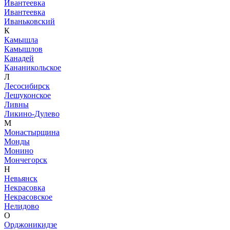
Ивантеевка
Ивантеевка
Иваньковский
К
Камышла
Камышлов
Канадей
Кананикольское
Л
Лесосибирск
Лешуконское
Ливны
Ликино-Дулево
М
Монастырщина
Монды
Монино
Мончегорск
Н
Невьянск
Некрасовка
Некрасовское
Нелидово
О
Орджоникидзе