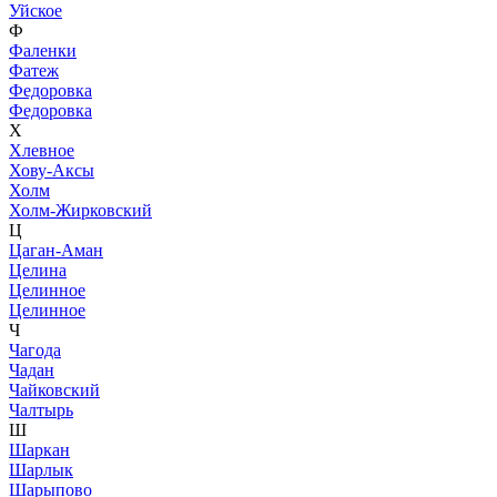
Уйское
Ф
Фаленки
Фатеж
Федоровка
Федоровка
Х
Хлевное
Хову-Аксы
Холм
Холм-Жирковский
Ц
Цаган-Аман
Целина
Целинное
Целинное
Ч
Чагода
Чадан
Чайковский
Чалтырь
Ш
Шаркан
Шарлык
Шарыпово