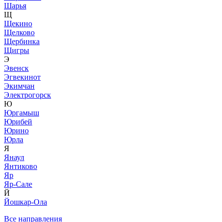
Шарья
Щ
Щекино
Щелково
Щербинка
Щигры
Э
Эвенск
Эгвекинот
Экимчан
Электрогорск
Ю
Юргамыш
Юрибей
Юрино
Юрла
Я
Янаул
Янтиково
Яр
Яр-Сале
Й
Йошкар-Ола
Все направления