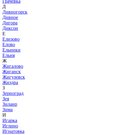
Грачевка
Д
Дивногорск
Дивное
Дигора
Диксон
Е
Елизово
Елово
Ельники
Ельня
Ж
Жигалово
Жиганск
Жигулевск
Жиздра
З
Зерноград
Зея
Зилаир
Зима
И
Игарка
Иглино
Игнатовка