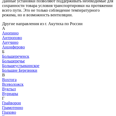
Данные установки позволяют поддерживать необходимые для
сохранности товара условия транспортировки на протяжении
всего пути. Это не только соблюдение температурного
режима, но и возможность вентиляции.
Другие направления из г. Акутиха по России
А
Анопино
Антропово
Анучино
Анциферово
Б
Большереченск
Большеречье
Большеустьикинское
Большие Березники
В
Вохтога
Всеволожск
Вуктыл
Вурнары
Г
Грайворон
Грамотеино
Грахово