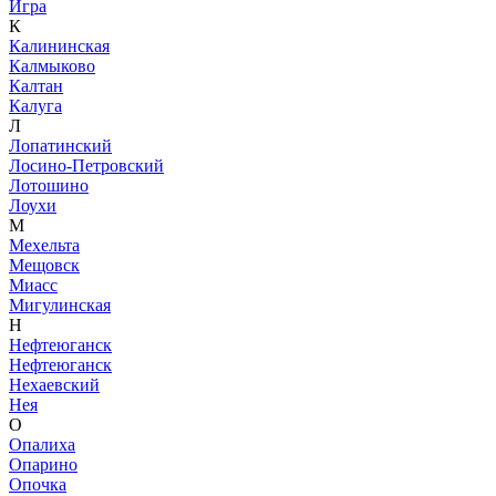
Игра
К
Калининская
Калмыково
Калтан
Калуга
Л
Лопатинский
Лосино-Петровский
Лотошино
Лоухи
М
Мехельта
Мещовск
Миасс
Мигулинская
Н
Нефтеюганск
Нефтеюганск
Нехаевский
Нея
О
Опалиха
Опарино
Опочка