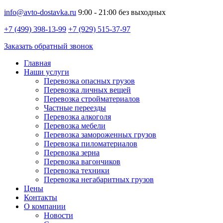
info@avto-dostavka.ru
9:00 - 21:00 без выходных
+7 (499) 398-13-99
+7 (929) 515-37-97
Заказать обратный звонок
Главная
Наши услуги
Перевозка опасных грузов
Перевозка личных вещей
Перевозка стройматериалов
Частные переезды
Перевозка алкоголя
Перевозка мебели
Перевозка замороженных грузов
Перевозка пиломатериалов
Перевозка зерна
Перевозка вагончиков
Перевозка техники
Перевозка негабаритных грузов
Цены
Контакты
О компании
Новости