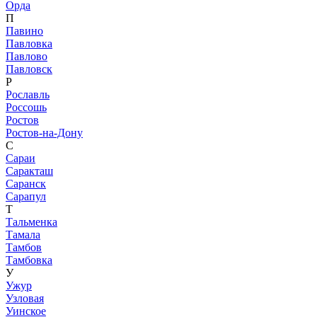
Орда
П
Павино
Павловка
Павлово
Павловск
Р
Рославль
Россошь
Ростов
Ростов-на-Дону
С
Сараи
Саракташ
Саранск
Сарапул
Т
Тальменка
Тамала
Тамбов
Тамбовка
У
Ужур
Узловая
Уинское