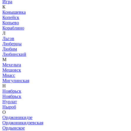
Игра
К
Конышевка
Копейск
Копьево
Кораблино
Л
Льгов
Люберцы
Любим
Любинский
М
Мехельта
Мещовск
Миасс
Мигулинская
Н
Ноябрьск
Ноябрьск
Нурлат
Ныроб
О
Орджоникидзе
Орджоникидзевская
Ордынское