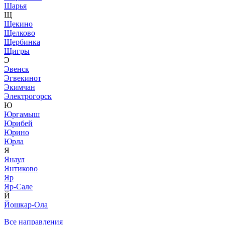
Шарья
Щ
Щекино
Щелково
Щербинка
Щигры
Э
Эвенск
Эгвекинот
Экимчан
Электрогорск
Ю
Юргамыш
Юрибей
Юрино
Юрла
Я
Янаул
Янтиково
Яр
Яр-Сале
Й
Йошкар-Ола
Все направления