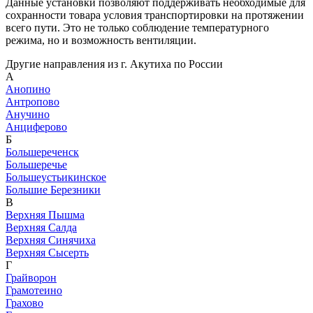
Данные установки позволяют поддерживать необходимые для
сохранности товара условия транспортировки на протяжении
всего пути. Это не только соблюдение температурного
режима, но и возможность вентиляции.
Другие направления из г. Акутиха по России
А
Анопино
Антропово
Анучино
Анциферово
Б
Большереченск
Большеречье
Большеустьикинское
Большие Березники
В
Верхняя Пышма
Верхняя Салда
Верхняя Синячиха
Верхняя Сысерть
Г
Грайворон
Грамотеино
Грахово