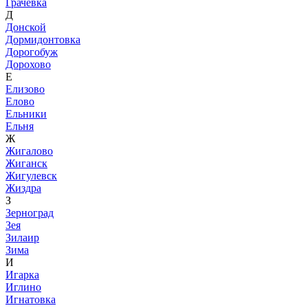
Грачевка
Д
Донской
Дормидонтовка
Дорогобуж
Дорохово
Е
Елизово
Елово
Ельники
Ельня
Ж
Жигалово
Жиганск
Жигулевск
Жиздра
З
Зерноград
Зея
Зилаир
Зима
И
Игарка
Иглино
Игнатовка