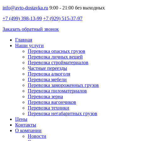
info@avto-dostavka.ru
9:00 - 21:00 без выходных
+7 (499) 398-13-99
+7 (929) 515-37-97
Заказать обратный звонок
Главная
Наши услуги
Перевозка опасных грузов
Перевозка личных вещей
Перевозка стройматериалов
Частные переезды
Перевозка алкоголя
Перевозка мебели
Перевозка замороженных грузов
Перевозка пиломатериалов
Перевозка зерна
Перевозка вагончиков
Перевозка техники
Перевозка негабаритных грузов
Цены
Контакты
О компании
Новости