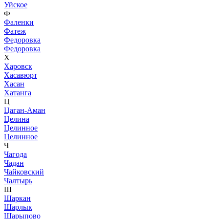
Уйское
Ф
Фаленки
Фатеж
Федоровка
Федоровка
Х
Харовск
Хасавюрт
Хасан
Хатанга
Ц
Цаган-Аман
Целина
Целинное
Целинное
Ч
Чагода
Чадан
Чайковский
Чалтырь
Ш
Шаркан
Шарлык
Шарыпово