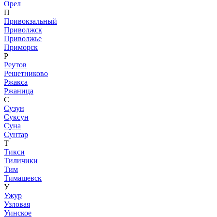
Орел
П
Привокзальный
Приволжск
Приволжье
Приморск
Р
Реутов
Решетниково
Ржакса
Ржаница
С
Сузун
Суксун
Суна
Сунтар
Т
Тикси
Тиличики
Тим
Тимашевск
У
Ужур
Узловая
Уинское