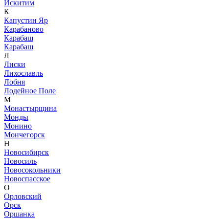
Искитим
К
Капустин Яр
Карабаново
Карабаш
Карабаш
Л
Лиски
Лихославль
Лобня
Лодейное Поле
М
Монастырщина
Монды
Монино
Мончегорск
Н
Новосибирск
Новосиль
Новосокольники
Новоспасское
О
Орловский
Орск
Оршанка