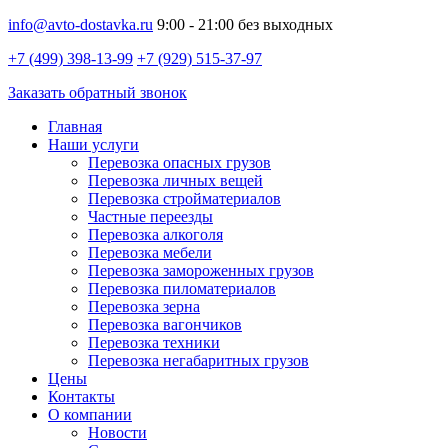
info@avto-dostavka.ru
9:00 - 21:00 без выходных
+7 (499) 398-13-99
+7 (929) 515-37-97
Заказать обратный звонок
Главная
Наши услуги
Перевозка опасных грузов
Перевозка личных вещей
Перевозка стройматериалов
Частные переезды
Перевозка алкоголя
Перевозка мебели
Перевозка замороженных грузов
Перевозка пиломатериалов
Перевозка зерна
Перевозка вагончиков
Перевозка техники
Перевозка негабаритных грузов
Цены
Контакты
О компании
Новости