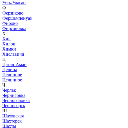
Усть-Улаган
Ф
Ферзиково
Фершампенуаз
Фирово
Фирсановка
Х
Хив
Хилок
Химки
Хиславичи
Ц
Цаган-Аман
Целина
Целинное
Целинное
Ч
Черлак
Черниговка
Черноголовка
Черногорск
Ш
Шаховская
Шахтерск
Шахты