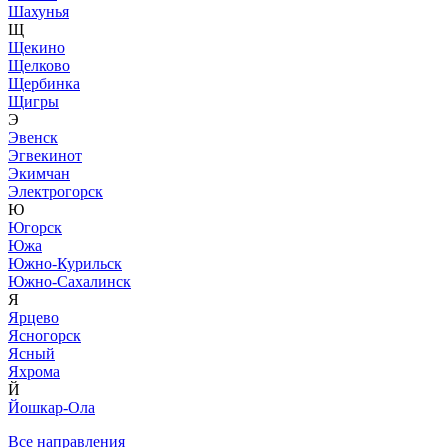
Шахунья
Щ
Щекино
Щелково
Щербинка
Щигры
Э
Эвенск
Эгвекинот
Экимчан
Электрогорск
Ю
Югорск
Южа
Южно-Курильск
Южно-Сахалинск
Я
Ярцево
Ясногорск
Ясный
Яхрома
Й
Йошкар-Ола
Все направления