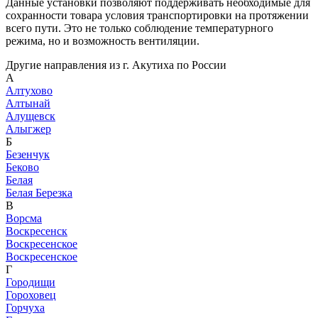
Данные установки позволяют поддерживать необходимые для
сохранности товара условия транспортировки на протяжении
всего пути. Это не только соблюдение температурного
режима, но и возможность вентиляции.
Другие направления из г. Акутиха по России
А
Алтухово
Алтынай
Алущевск
Алыгжер
Б
Безенчук
Беково
Белая
Белая Березка
В
Ворсма
Воскресенск
Воскресенское
Воскресенское
Г
Городищи
Гороховец
Горчуха