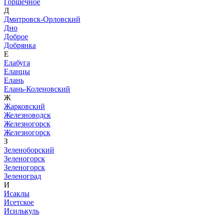
Горшечное
Д
Дмитровск-Орловский
Дно
Доброе
Добрянка
Е
Елабуга
Еланцы
Елань
Елань-Коленовский
Ж
Жарковский
Железноводск
Железногорск
Железногорск
З
Зеленоборский
Зеленогорск
Зеленогорск
Зеленоград
И
Исаклы
Исетское
Исилькуль