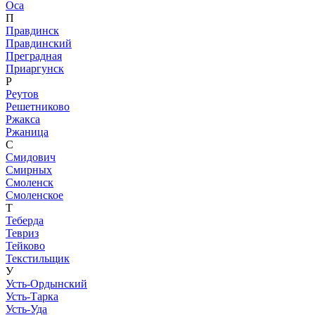
Оса
П
Правдинск
Правдинский
Преградная
Приаргунск
Р
Реутов
Решетниково
Ржакса
Ржаница
С
Смидович
Смирных
Смоленск
Смоленское
Т
Теберда
Тевриз
Тейково
Текстильщик
У
Усть-Ордынский
Усть-Тарка
Усть-Уда