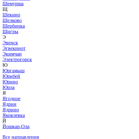
Шемурша
Щ
Щекино
Щелково
Щербинка
Щигры
Э
Эвенск
Эгвекинот
Экимчан
Электрогорск
Ю
Юргамыш
Юрибей
Юрино
Юрла
Я
Ягодное
Ядрин
Ядрино
Яковлевка
Й
Йошкар-Ола
Все направления