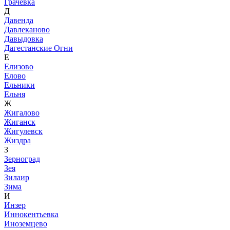
Грачевка
Д
Давенда
Давлеканово
Давыдовка
Дагестанские Огни
Е
Елизово
Елово
Ельники
Ельня
Ж
Жигалово
Жиганск
Жигулевск
Жиздра
З
Зерноград
Зея
Зилаир
Зима
И
Инзер
Иннокентьевка
Иноземцево