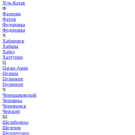
Усть-Катав
Ф
Фаленки
Фатеж
Федоровка
Федоровка
Х
Хабаровск
Хабары
Хабез
Халтурин
Ц
Цаган-Аман
Целина
Целинное
Целинное
Ч
Чернышковский
Чернянка
Черняховск
Черский
Ш
Шелаболиха
Шелехов
Шелопугино