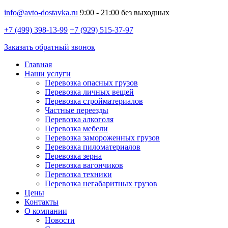
info@avto-dostavka.ru
9:00 - 21:00 без выходных
+7 (499) 398-13-99
+7 (929) 515-37-97
Заказать обратный звонок
Главная
Наши услуги
Перевозка опасных грузов
Перевозка личных вещей
Перевозка стройматериалов
Частные переезды
Перевозка алкоголя
Перевозка мебели
Перевозка замороженных грузов
Перевозка пиломатериалов
Перевозка зерна
Перевозка вагончиков
Перевозка техники
Перевозка негабаритных грузов
Цены
Контакты
О компании
Новости