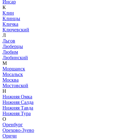
Инсар
К
Клин
Клинцы
Кличка
Ключевский
Л
Льгов
Люберцы
Любим
Любинский
М
Моршанск
Мосальск
Москва
Мостовской
Н
Нижняя Омка
Нижняя Салда
Нижняя Тавда
Нижняя Тура
О
Оренбург
Орехово-Зуево
Оричи