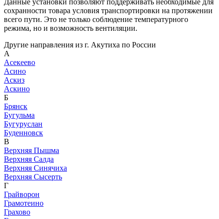
Данные установки позволяют поддерживать необходимые для
сохранности товара условия транспортировки на протяжении
всего пути. Это не только соблюдение температурного
режима, но и возможность вентиляции.
Другие направления из г. Акутиха по России
А
Асекеево
Асино
Аскиз
Аскино
Б
Брянск
Бугульма
Бугуруслан
Буденновск
В
Верхняя Пышма
Верхняя Салда
Верхняя Синячиха
Верхняя Сысерть
Г
Грайворон
Грамотеино
Грахово