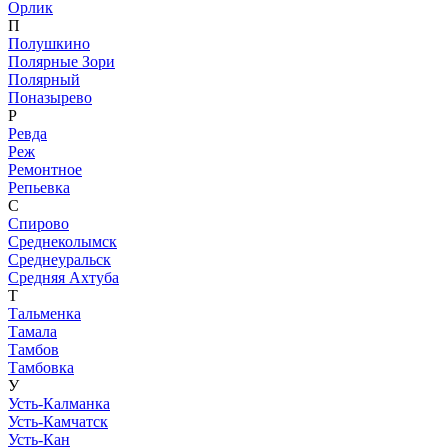
Орлик
П
Полушкино
Полярные Зори
Полярный
Поназырево
Р
Ревда
Реж
Ремонтное
Репьевка
С
Спирово
Среднеколымск
Среднеуральск
Средняя Ахтуба
Т
Тальменка
Тамала
Тамбов
Тамбовка
У
Усть-Калманка
Усть-Камчатск
Усть-Кан