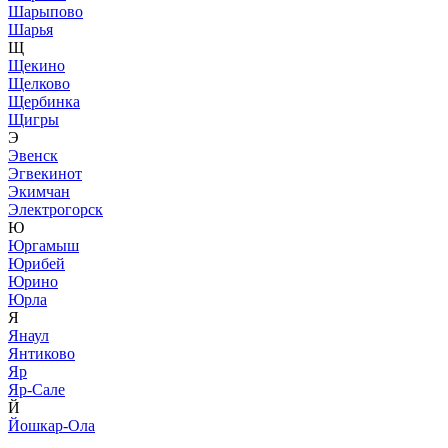
Шарыпово
Шарья
Щ
Щекино
Щелково
Щербинка
Щигры
Э
Эвенск
Эгвекинот
Экимчан
Электрогорск
Ю
Юргамыш
Юрибей
Юрино
Юрла
Я
Янаул
Янтиково
Яр
Яр-Сале
Й
Йошкар-Ола