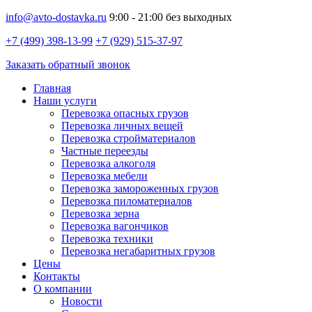
info@avto-dostavka.ru
9:00 - 21:00 без выходных
+7 (499) 398-13-99
+7 (929) 515-37-97
Заказать обратный звонок
Главная
Наши услуги
Перевозка опасных грузов
Перевозка личных вещей
Перевозка стройматериалов
Частные переезды
Перевозка алкоголя
Перевозка мебели
Перевозка замороженных грузов
Перевозка пиломатериалов
Перевозка зерна
Перевозка вагончиков
Перевозка техники
Перевозка негабаритных грузов
Цены
Контакты
О компании
Новости