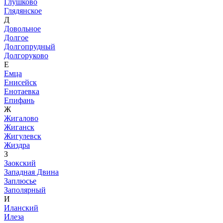
Глушково
Глядянское
Д
Довольное
Долгое
Долгопрудный
Долгоруково
Е
Емца
Енисейск
Енотаевка
Епифань
Ж
Жигалово
Жиганск
Жигулевск
Жиздра
З
Заокский
Западная Двина
Заплюсье
Заполярный
И
Иланский
Илеза