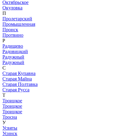
Октябрьское
Окуловка
П
Пролетарский
Промышленная
Пронск
Протвино
Р
Радищево
Радовицкий
Радужный
Радужный
С
Старая Купавна
Старая Майна
Старая Полтавка
Старая Русса
Т
Троицкое
Троицкое
Троицкое
Тросна
У
Усвяты
Усинск