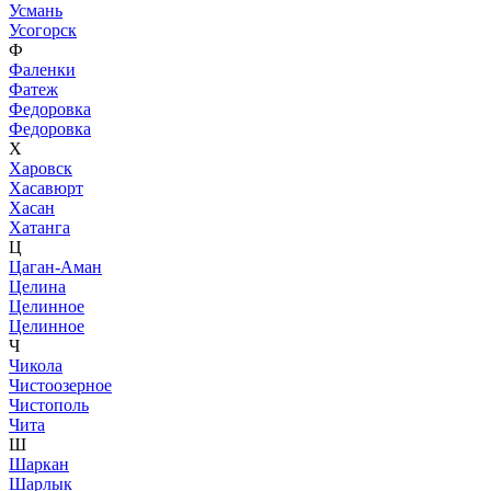
Усмань
Усогорск
Ф
Фаленки
Фатеж
Федоровка
Федоровка
Х
Харовск
Хасавюрт
Хасан
Хатанга
Ц
Цаган-Аман
Целина
Целинное
Целинное
Ч
Чикола
Чистоозерное
Чистополь
Чита
Ш
Шаркан
Шарлык