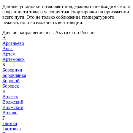
Данные установки позволяют поддерживать необходимые для
сохранности товара условия транспортировки на протяжении
всего пути. Это не только соблюдение температурного
режима, но и возможность вентиляции.
Другие направления из г. Акутиха по России
А
Арсеньево
Арск
Артем
Артемовск
Б
Боровичи
Боровлянка
Боровой
Боровск
В
Волжск
Волжский
Волжский
Волово
Г
Глинка
Глотовка