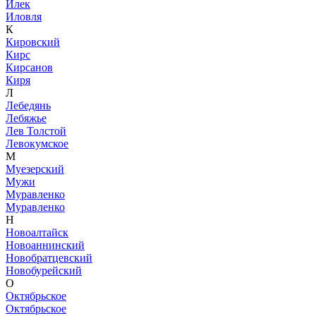
Илек
Иловля
К
Кировский
Кирс
Кирсанов
Киря
Л
Лебедянь
Лебяжье
Лев Толстой
Левокумское
М
Муезерский
Мужи
Муравленко
Муравленко
Н
Новоалтайск
Новоаннинский
Новобратцевский
Новобурейский
О
Октябрьское
Октябрьское