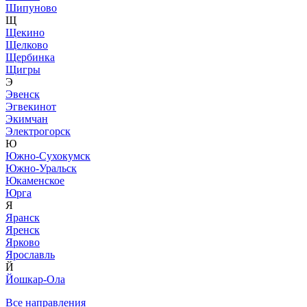
Шипуново
Щ
Щекино
Щелково
Щербинка
Щигры
Э
Эвенск
Эгвекинот
Экимчан
Электрогорск
Ю
Южно-Сухокумск
Южно-Уральск
Юкаменское
Юрга
Я
Яранск
Яренск
Ярково
Ярославль
Й
Йошкар-Ола
Все направления