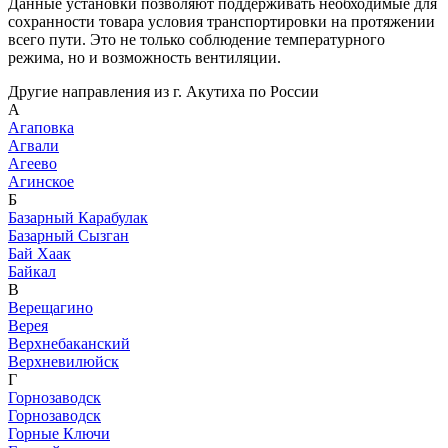
Данные установки позволяют поддерживать необходимые для
сохранности товара условия транспортировки на протяжении
всего пути. Это не только соблюдение температурного
режима, но и возможность вентиляции.
Другие направления из г. Акутиха по России
А
Агаповка
Агвали
Агеево
Агинское
Б
Базарный Карабулак
Базарный Сызган
Бай Хаак
Байкал
В
Верещагино
Верея
Верхнебаканский
Верхневилюйск
Г
Горнозаводск
Горнозаводск
Горные Ключи