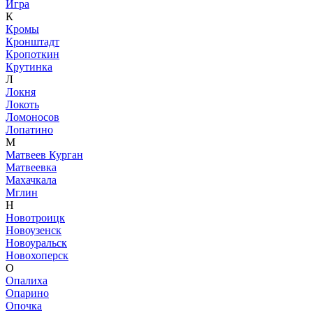
Игра
К
Кромы
Кронштадт
Кропоткин
Крутинка
Л
Локня
Локоть
Ломоносов
Лопатино
М
Матвеев Курган
Матвеевка
Махачкала
Мглин
Н
Новотроицк
Новоузенск
Новоуральск
Новохоперск
О
Опалиха
Опарино
Опочка