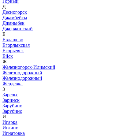
Горный
Д
Десногорск
Джамбейты
Джаныбек
Джержинский
Е
Евлашево
Егорлыкская
Егорьевск
Ейск
Ж
Железногорск-Илимский
Железнодорожный
Железнодорожный
Жердевка
З
Заречье
Заринск
Зарубино
Зарубино
И
Игарка
Иглино
Игнатовка