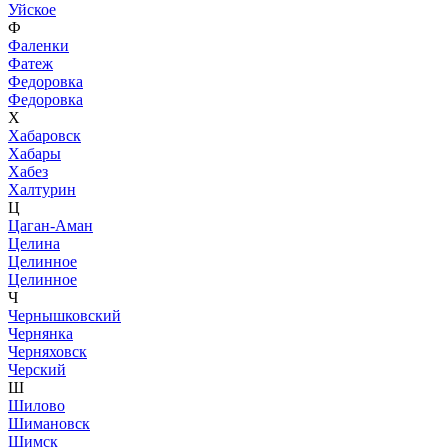
Уйское
Ф
Фаленки
Фатеж
Федоровка
Федоровка
Х
Хабаровск
Хабары
Хабез
Халтурин
Ц
Цаган-Аман
Целина
Целинное
Целинное
Ч
Чернышковский
Чернянка
Черняховск
Черский
Ш
Шилово
Шимановск
Шимск