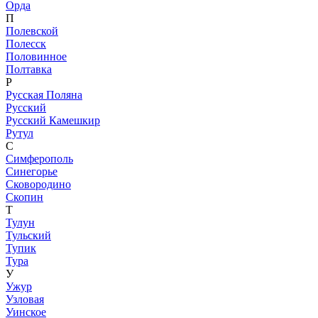
Орда
П
Полевской
Полесск
Половинное
Полтавка
Р
Русская Поляна
Русский
Русский Камешкир
Рутул
С
Симферополь
Синегорье
Сковородино
Скопин
Т
Тулун
Тульский
Тупик
Тура
У
Ужур
Узловая
Уинское