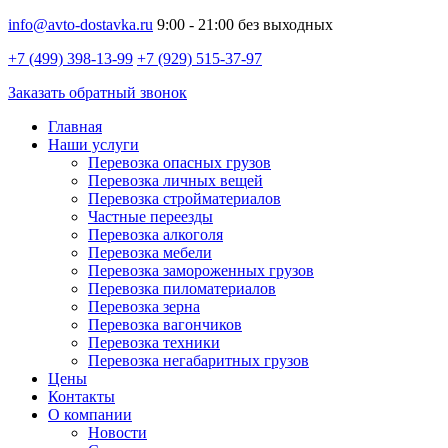
info@avto-dostavka.ru
9:00 - 21:00 без выходных
+7 (499) 398-13-99
+7 (929) 515-37-97
Заказать обратный звонок
Главная
Наши услуги
Перевозка опасных грузов
Перевозка личных вещей
Перевозка стройматериалов
Частные переезды
Перевозка алкоголя
Перевозка мебели
Перевозка замороженных грузов
Перевозка пиломатериалов
Перевозка зерна
Перевозка вагончиков
Перевозка техники
Перевозка негабаритных грузов
Цены
Контакты
О компании
Новости