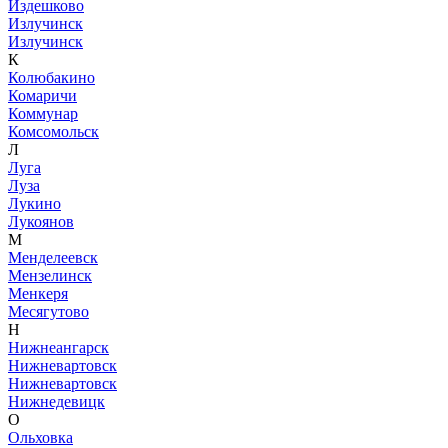
Издешково
Излучинск
Излучинск
К
Колюбакино
Комаричи
Коммунар
Комсомольск
Л
Луга
Луза
Лукино
Лукоянов
М
Менделеевск
Мензелинск
Менкеря
Месягутово
Н
Нижнеангарск
Нижневартовск
Нижневартовск
Нижнедевицк
О
Ольховка