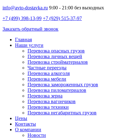
info@avto-dostavka.ru
9:00 - 21:00 без выходных
+7 (499) 398-13-99
+7 (929) 515-37-97
Заказать обратный звонок
Главная
Наши услуги
Перевозка опасных грузов
Перевозка личных вещей
Перевозка стройматериалов
Частные переезды
Перевозка алкоголя
Перевозка мебели
Перевозка замороженных грузов
Перевозка пиломатериалов
Перевозка зерна
Перевозка вагончиков
Перевозка техники
Перевозка негабаритных грузов
Цены
Контакты
О компании
Новости