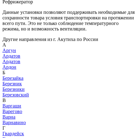
Рефрижератор
Данные установки позволяют поддерживать необходимые для
сохранности товара условия транспортировки на протяжении
всего пути. Это не только соблюдение температурного
режима, но и возможность вентиляции.
Другие направления из г. Акутиха по России
А
Аргун
Ардатов
Ардатов
Ардон
Б
Березайка
Березник
Березники
Березовский
В
Варгаши
Варегово
Варна
Варнавино
Г
Гвардейск