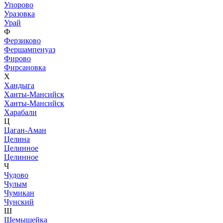
Упорово
Уразовка
Урай
Ф
Ферзиково
Фершампенуаз
Фирово
Фирсановка
Х
Хандыга
Ханты-Мансийск
Ханты-Мансийск
Харабали
Ц
Цаган-Аман
Целина
Целинное
Целинное
Ч
Чудово
Чулым
Чумикан
Чунский
Ш
Шемышейка