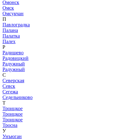
Омонск
Омск
Омсукчан
П
Павлоградка
Палана
Палатка
Палех
Р
Радищево
Радовицкий
Радужный
Радужный
С
Северская
Севск
Сегежа
Седельниково
Т
Троицкое
Троицкое
Троицкое
Тросна
У
Унъюган