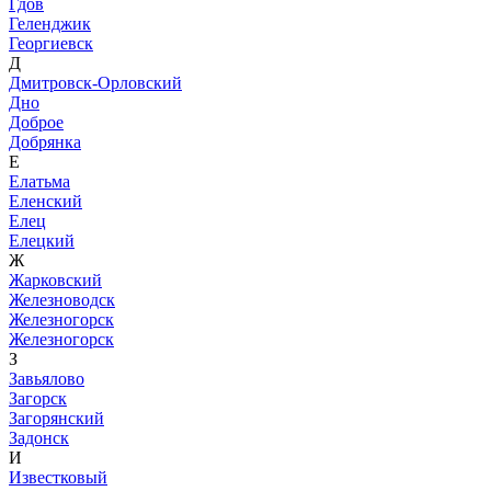
Гдов
Геленджик
Георгиевск
Д
Дмитровск-Орловский
Дно
Доброе
Добрянка
Е
Елатьма
Еленский
Елец
Елецкий
Ж
Жарковский
Железноводск
Железногорск
Железногорск
З
Завьялово
Загорск
Загорянский
Задонск
И
Известковый