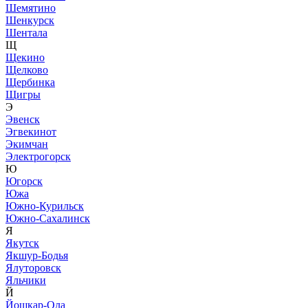
Шемятино
Шенкурск
Шентала
Щ
Щекино
Щелково
Щербинка
Щигры
Э
Эвенск
Эгвекинот
Экимчан
Электрогорск
Ю
Югорск
Южа
Южно-Курильск
Южно-Сахалинск
Я
Якутск
Якшур-Бодья
Ялуторовск
Яльчики
Й
Йошкар-Ола