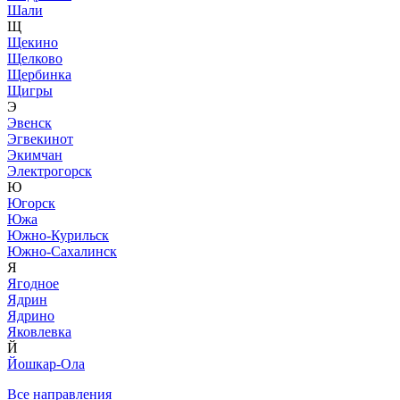
Шали
Щ
Щекино
Щелково
Щербинка
Щигры
Э
Эвенск
Эгвекинот
Экимчан
Электрогорск
Ю
Югорск
Южа
Южно-Курильск
Южно-Сахалинск
Я
Ягодное
Ядрин
Ядрино
Яковлевка
Й
Йошкар-Ола
Все направления