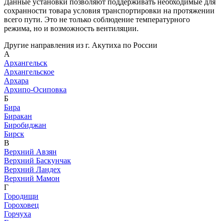
Данные установки позволяют поддерживать необходимые для
сохранности товара условия транспортировки на протяжении
всего пути. Это не только соблюдение температурного
режима, но и возможность вентиляции.
Другие направления из г. Акутиха по России
А
Архангельск
Архангельское
Архара
Архипо-Осиповка
Б
Бира
Биракан
Биробиджан
Бирск
В
Верхний Авзян
Верхний Баскунчак
Верхний Ландех
Верхний Мамон
Г
Городищи
Гороховец
Горчуха