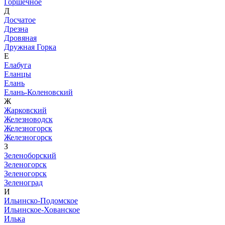
Горшечное
Д
Досчатое
Дрезна
Дровяная
Дружная Горка
Е
Елабуга
Еланцы
Елань
Елань-Коленовский
Ж
Жарковский
Железноводск
Железногорск
Железногорск
З
Зеленоборский
Зеленогорск
Зеленогорск
Зеленоград
И
Ильинско-Подомское
Ильинское-Хованское
Илька