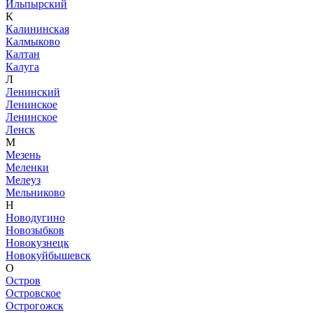
Ильпырский
К
Калининская
Калмыково
Калтан
Калуга
Л
Ленинский
Ленинское
Ленинское
Ленск
М
Мезень
Меленки
Мелеуз
Мельниково
Н
Новодугино
Новозыбков
Новокузнецк
Новокуйбышевск
О
Остров
Островское
Острогожск