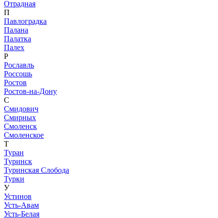
Отрадная
П
Павлоградка
Палана
Палатка
Палех
Р
Рославль
Россошь
Ростов
Ростов-на-Дону
С
Смидович
Смирных
Смоленск
Смоленское
Т
Туран
Туринск
Туринская Слобода
Турки
У
Устинов
Усть-Авам
Усть-Белая