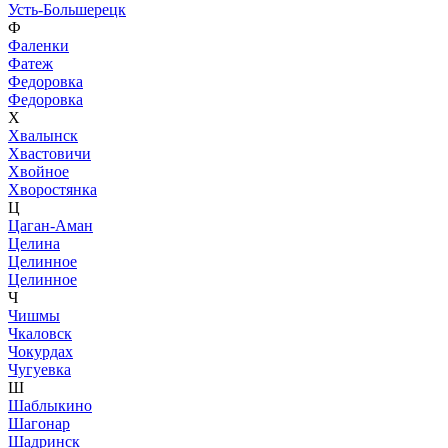
Усть-Большерецк
Ф
Фаленки
Фатеж
Федоровка
Федоровка
Х
Хвалынск
Хвастовичи
Хвойное
Хворостянка
Ц
Цаган-Аман
Целина
Целинное
Целинное
Ч
Чишмы
Чкаловск
Чокурдах
Чугуевка
Ш
Шаблыкино
Шагонар
Шадринск