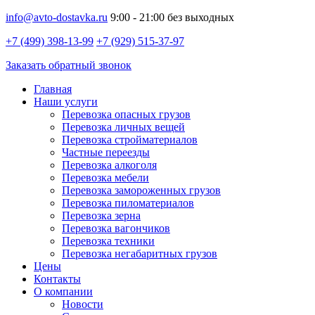
info@avto-dostavka.ru
9:00 - 21:00 без выходных
+7 (499) 398-13-99
+7 (929) 515-37-97
Заказать обратный звонок
Главная
Наши услуги
Перевозка опасных грузов
Перевозка личных вещей
Перевозка стройматериалов
Частные переезды
Перевозка алкоголя
Перевозка мебели
Перевозка замороженных грузов
Перевозка пиломатериалов
Перевозка зерна
Перевозка вагончиков
Перевозка техники
Перевозка негабаритных грузов
Цены
Контакты
О компании
Новости