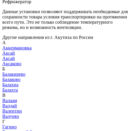
Рефрижератор
Данные установки позволяют поддерживать необходимые для
сохранности товара условия транспортировки на протяжении
всего пути. Это не только соблюдение температурного
режима, но и возможность вентиляции.
Другие направления из г. Акутиха по России
А
Аккермановка
Аксай
Аксай
Аксаково
Б
Балакирево
Балаково
Балахна
Балахта
В
Валаам
Валдай
Валентин
Валуево
Г
Гагино