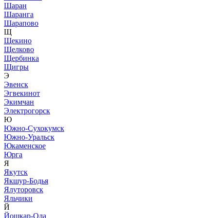
Шаран
Шаранга
Шарапово
Щ
Щекино
Щелково
Щербинка
Щигры
Э
Эвенск
Эгвекинот
Экимчан
Электрогорск
Ю
Южно-Сухокумск
Южно-Уральск
Юкаменское
Юрга
Я
Якутск
Якшур-Бодья
Ялуторовск
Яльчики
Й
Йошкар-Ола