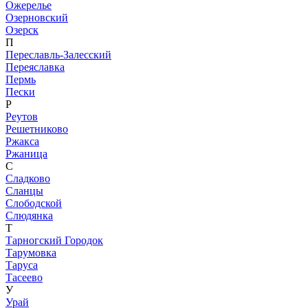
Ожерелье
Озерновский
Озерск
П
Переславль-Залесский
Переяславка
Пермь
Пески
Р
Реутов
Решетниково
Ржакса
Ржаница
С
Сладково
Сланцы
Слободской
Слюдянка
Т
Тарногский Городок
Тарумовка
Таруса
Тасеево
У
Урай