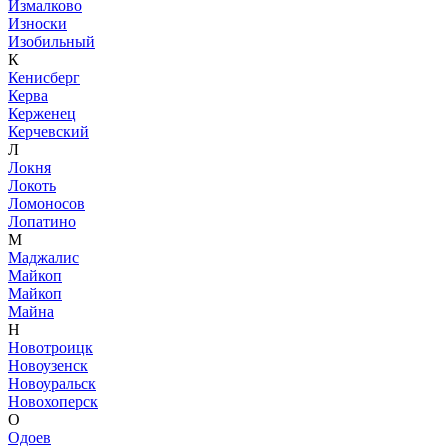
Измалково
Износки
Изобильный
К
Кенисберг
Керва
Керженец
Керчевский
Л
Локня
Локоть
Ломоносов
Лопатино
М
Маджалис
Майкоп
Майкоп
Майна
Н
Новотроицк
Новоузенск
Новоуральск
Новохоперск
О
Одоев