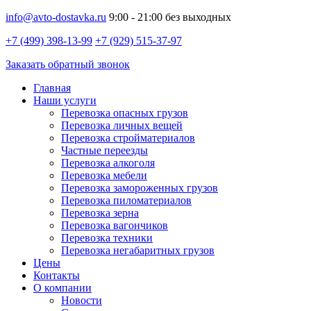
info@avto-dostavka.ru
9:00 - 21:00 без выходных
+7 (499) 398-13-99
+7 (929) 515-37-97
Заказать обратный звонок
Главная
Наши услуги
Перевозка опасных грузов
Перевозка личных вещей
Перевозка стройматериалов
Частные переезды
Перевозка алкоголя
Перевозка мебели
Перевозка замороженных грузов
Перевозка пиломатериалов
Перевозка зерна
Перевозка вагончиков
Перевозка техники
Перевозка негабаритных грузов
Цены
Контакты
О компании
Новости