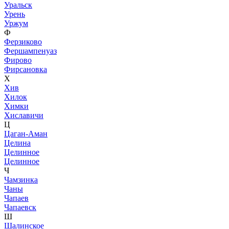
Уральск
Урень
Уржум
Ф
Ферзиково
Фершампенуаз
Фирово
Фирсановка
Х
Хив
Хилок
Химки
Хиславичи
Ц
Цаган-Аман
Целина
Целинное
Целинное
Ч
Чамзинка
Чаны
Чапаев
Чапаевск
Ш
Шалинское