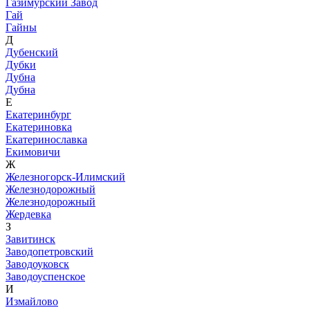
Газимурский Завод
Гай
Гайны
Д
Дубенский
Дубки
Дубна
Дубна
Е
Екатеринбург
Екатериновка
Екатеринославка
Екимовичи
Ж
Железногорск-Илимский
Железнодорожный
Железнодорожный
Жердевка
З
Завитинск
Заводопетровский
Заводоуковск
Заводоуспенское
И
Измайлово