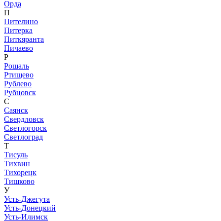
Орда
П
Пителино
Питерка
Питкяранта
Пичаево
Р
Рошаль
Ртищево
Рублево
Рубцовск
С
Саянск
Свердловск
Светлогорск
Светлоград
Т
Тисуль
Тихвин
Тихорецк
Тишково
У
Усть-Джегута
Усть-Донецкий
Усть-Илимск