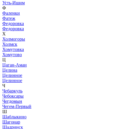
Усть-Ишим
Ф
Фаленки
Фатеж
Федоровка
Федоровка
Х
Холмогоры
Холмск
Хомутовка
Хомутово
Ц
Цаган-Аман
Целина
Целинное
Целинное
Ч
Чебаркуль
Чебоксары
Чегдомын
Чегем-Первый
Ш
Шаблыкино
Шагонар
Шадринск