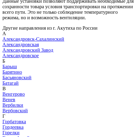
Данные установки позволяют поддерживать необходимые для
сохранности товара условия транспортировки на протяжении
всего пути. Это не только соблюдение температурного
режима, но и возможность вентиляции.
Другие направления из г. Акутиха по России
А
Александровск-Сахалинский
Александровская
Александровский Завод
Александровское
Б
Барыш
Барятино
Басьяновский
Батагай
В
Венгерово
Венев
Вербилки
Вербовский
Г
Горбатовка
Гордеевка
Горелки