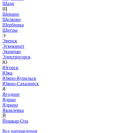
Шали
Щ
Щекино
Щелково
Щербинка
Щигры
Э
Эвенск
Эгвекинот
Экимчан
Электрогорск
Ю
Югорск
Южа
Южно-Курильск
Южно-Сахалинск
Я
Ягодное
Ядрин
Ядрино
Яковлевка
Й
Йошкар-Ола
Все направления