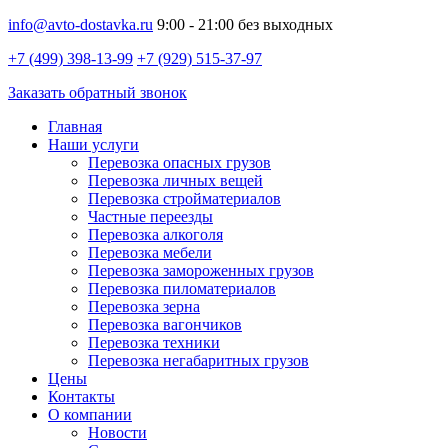
info@avto-dostavka.ru
9:00 - 21:00 без выходных
+7 (499) 398-13-99
+7 (929) 515-37-97
Заказать обратный звонок
Главная
Наши услуги
Перевозка опасных грузов
Перевозка личных вещей
Перевозка стройматериалов
Частные переезды
Перевозка алкоголя
Перевозка мебели
Перевозка замороженных грузов
Перевозка пиломатериалов
Перевозка зерна
Перевозка вагончиков
Перевозка техники
Перевозка негабаритных грузов
Цены
Контакты
О компании
Новости