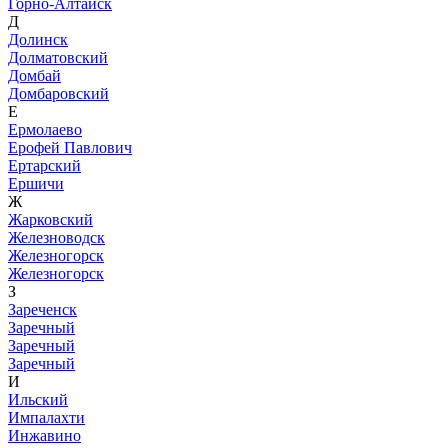
Горно-Алтайск
Д
Долинск
Долматовский
Домбай
Домбаровский
Е
Ермолаево
Ерофей Павлович
Ертарский
Ершичи
Ж
Жарковский
Железноводск
Железногорск
Железногорск
З
Зареченск
Заречный
Заречный
Заречный
И
Ильский
Импалахти
Инжавино