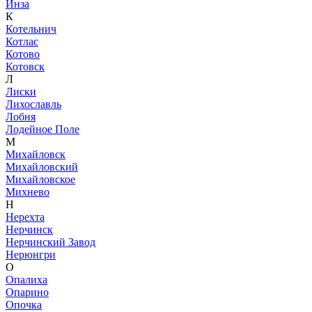
Инза
К
Котельнич
Котлас
Котово
Котовск
Л
Лиски
Лихославль
Лобня
Лодейное Поле
М
Михайловск
Михайловский
Михайловское
Михнево
Н
Нерехта
Нерчинск
Нерчинский Завод
Нерюнгри
О
Опалиха
Опарино
Опочка