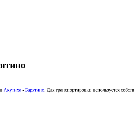
рятино
ки
Акутиха
-
Барятино
. Для транспортировки используется собс