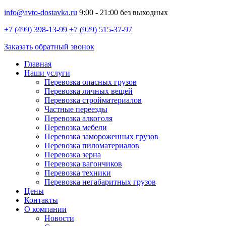
info@avto-dostavka.ru
9:00 - 21:00 без выходных
+7 (499) 398-13-99
+7 (929) 515-37-97
Заказать обратный звонок
Главная
Наши услуги
Перевозка опасных грузов
Перевозка личных вещей
Перевозка стройматериалов
Частные переезды
Перевозка алкоголя
Перевозка мебели
Перевозка замороженных грузов
Перевозка пиломатериалов
Перевозка зерна
Перевозка вагончиков
Перевозка техники
Перевозка негабаритных грузов
Цены
Контакты
О компании
Новости