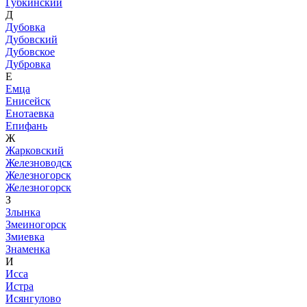
Губкинский
Д
Дубовка
Дубовский
Дубовское
Дубровка
Е
Емца
Енисейск
Енотаевка
Епифань
Ж
Жарковский
Железноводск
Железногорск
Железногорск
З
Злынка
Змеиногорск
Змиевка
Знаменка
И
Исса
Истра
Исянгулово