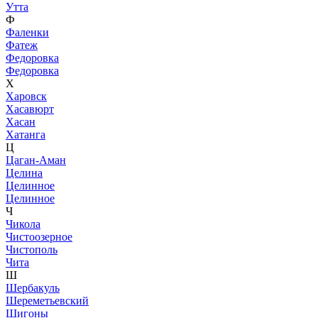
Утта
Ф
Фаленки
Фатеж
Федоровка
Федоровка
Х
Харовск
Хасавюрт
Хасан
Хатанга
Ц
Цаган-Аман
Целина
Целинное
Целинное
Ч
Чикола
Чистоозерное
Чистополь
Чита
Ш
Шербакуль
Шереметьевский
Шигоны