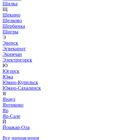
Шилка
Щ
Щекино
Щелково
Щербинка
Щигры
Э
Эвенск
Эгвекинот
Экимчан
Электрогорск
Ю
Югорск
Южа
Южно-Курильск
Южно-Сахалинск
Я
Янаул
Янтиково
Яр
Яр-Сале
Й
Йошкар-Ола
Все направления