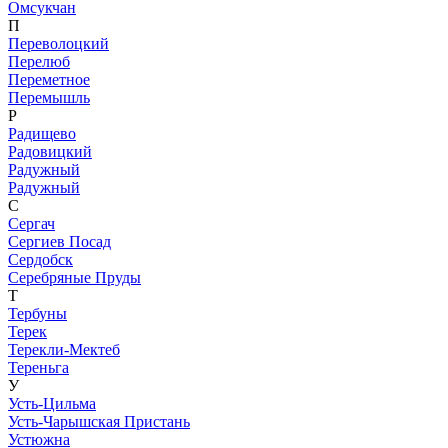
Омсукчан
П
Переволоцкий
Перелюб
Переметное
Перемышль
Р
Радищево
Радовицкий
Радужный
Радужный
С
Сергач
Сергиев Посад
Сердобск
Серебряные Пруды
Т
Тербуны
Терек
Терекли-Мектеб
Тереньга
У
Усть-Цильма
Усть-Чарышская Пристань
Устюжна