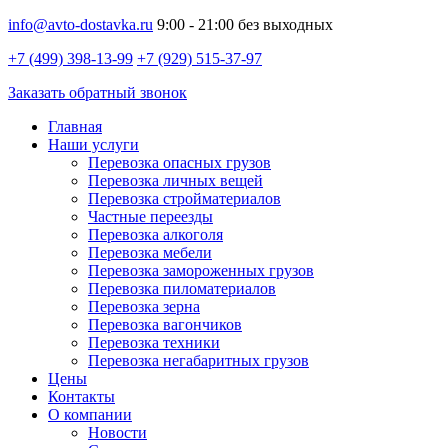
info@avto-dostavka.ru
9:00 - 21:00 без выходных
+7 (499) 398-13-99
+7 (929) 515-37-97
Заказать обратный звонок
Главная
Наши услуги
Перевозка опасных грузов
Перевозка личных вещей
Перевозка стройматериалов
Частные переезды
Перевозка алкоголя
Перевозка мебели
Перевозка замороженных грузов
Перевозка пиломатериалов
Перевозка зерна
Перевозка вагончиков
Перевозка техники
Перевозка негабаритных грузов
Цены
Контакты
О компании
Новости