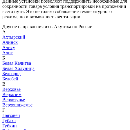
Данные установки позволяют поддерживать необходимые для
сохранности товара условия транспортировки на протяжении
всего пути. Это не только соблюдение температурного
режима, но и возможность вентиляции.
Другие направления из г. Акутиха по России
А
Ахтырский
Ачинск
Ачису
Ачит
Б
Белая Калитва
Белая Холуница
Белгород
Белебей
В
Верховье
Верхозим
Верхотурье
Верхошижемье
Г
Грязовец
Губаха
Губкин