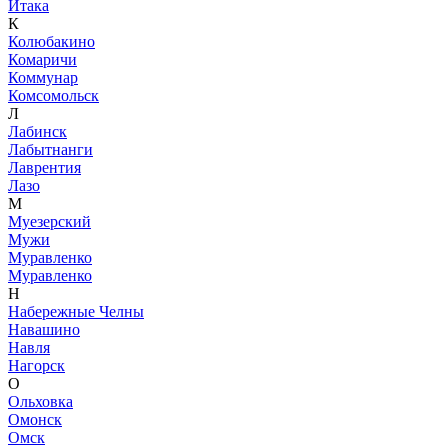
Итака
К
Колюбакино
Комаричи
Коммунар
Комсомольск
Л
Лабинск
Лабытнанги
Лаврентия
Лазо
М
Муезерский
Мужи
Муравленко
Муравленко
Н
Набережные Челны
Навашино
Навля
Нагорск
О
Ольховка
Омонск
Омск