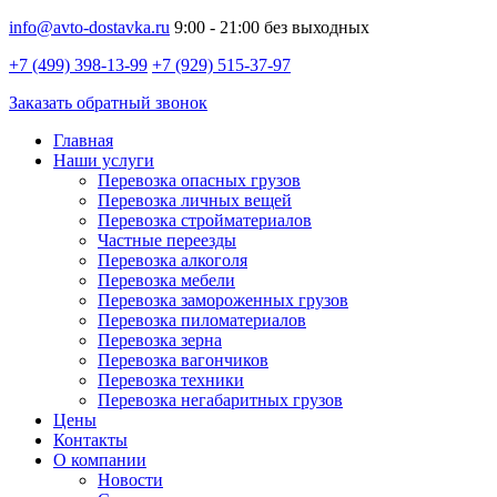
info@avto-dostavka.ru
9:00 - 21:00 без выходных
+7 (499) 398-13-99
+7 (929) 515-37-97
Заказать обратный звонок
Главная
Наши услуги
Перевозка опасных грузов
Перевозка личных вещей
Перевозка стройматериалов
Частные переезды
Перевозка алкоголя
Перевозка мебели
Перевозка замороженных грузов
Перевозка пиломатериалов
Перевозка зерна
Перевозка вагончиков
Перевозка техники
Перевозка негабаритных грузов
Цены
Контакты
О компании
Новости