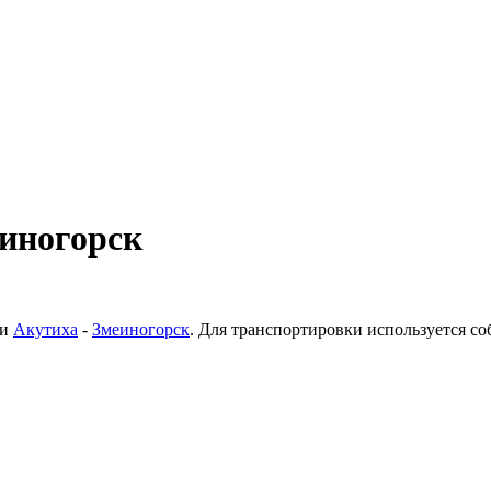
еиногорск
ки
Акутиха
-
Змеиногорск
. Для транспортировки используется с