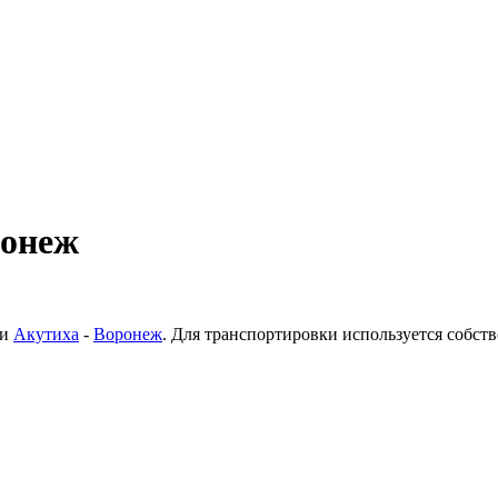
ронеж
ки
Акутиха
-
Воронеж
. Для транспортировки используется собс