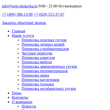
info@avto-dostavka.ru
9:00 - 21:00 без выходных
+7 (499) 398-13-99
+7 (929) 515-37-97
Заказать обратный звонок
Главная
Наши услуги
Перевозка опасных грузов
Перевозка личных вещей
Перевозка стройматериалов
Частные переезды
Перевозка алкоголя
Перевозка мебели
Перевозка замороженных грузов
Перевозка пиломатериалов
Перевозка зерна
Перевозка вагончиков
Перевозка техники
Перевозка негабаритных грузов
Цены
Контакты
О компании
Новости