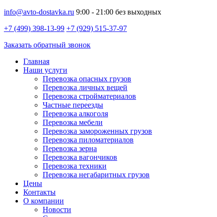
info@avto-dostavka.ru
9:00 - 21:00 без выходных
+7 (499) 398-13-99
+7 (929) 515-37-97
Заказать обратный звонок
Главная
Наши услуги
Перевозка опасных грузов
Перевозка личных вещей
Перевозка стройматериалов
Частные переезды
Перевозка алкоголя
Перевозка мебели
Перевозка замороженных грузов
Перевозка пиломатериалов
Перевозка зерна
Перевозка вагончиков
Перевозка техники
Перевозка негабаритных грузов
Цены
Контакты
О компании
Новости