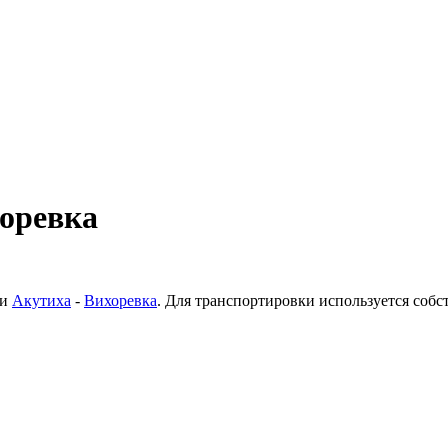
хоревка
ки
Акутиха
-
Вихоревка
. Для транспортировки используется соб