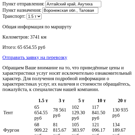
Пункт отправления:
Пункт назначения:
Транспорт:
Общая информация по маршруту
Километров:
3741
км
Итого:
65 654.55
руб
Отправить заявку
на перевозку
Обращаем Ваше внимание на то, что приведённые цены и
характеристики услуг носят исключительно ознакомительный
характер. Для получения подробной информации о
характеристиках услуг, их наличия и стоимости обращайтесь,
пожалуйста, к специалистам нашей компании.
1.5 т
3 т
5 т
10 т
20 т
65
102
117
78 561
130 935
Тент
654.55
129.30
841.50
руб
руб
руб
руб
руб
68
81
105
121
134
Фургон
909.22
815.67
383.97
096.17
189.67