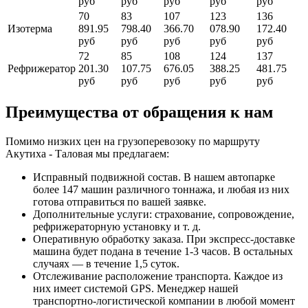
руб
руб
руб
руб
руб
70
83
107
123
136
Изотерма
891.95
798.40
366.70
078.90
172.40
руб
руб
руб
руб
руб
72
85
108
124
137
Рефрижератор
201.30
107.75
676.05
388.25
481.75
руб
руб
руб
руб
руб
Преимущества от обращения к нам
Помимо низких цен на грузоперевозоку по маршруту
Акутиха - Таловая мы предлагаем:
Исправный подвижной состав. В нашем автопарке
более 147 машин различного тоннажа, и любая из них
готова отправиться по вашей заявке.
Дополнительные услуги: страхование, сопровождение,
рефрижераторную установку и т. д.
Оперативную обработку заказа. При экспресс-доставке
машина будет подана в течение 1-3 часов. В остальных
случаях — в течение 1,5 суток.
Отслеживание расположение транспорта. Каждое из
них имеет системой GPS. Менеджер нашей
транспортно-логистической компании в любой момент