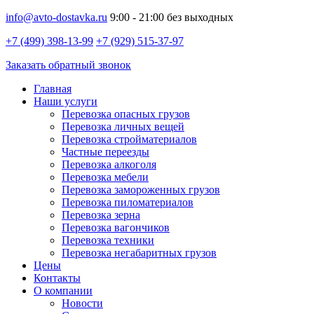
info@avto-dostavka.ru
9:00 - 21:00 без выходных
+7 (499) 398-13-99
+7 (929) 515-37-97
Заказать обратный звонок
Главная
Наши услуги
Перевозка опасных грузов
Перевозка личных вещей
Перевозка стройматериалов
Частные переезды
Перевозка алкоголя
Перевозка мебели
Перевозка замороженных грузов
Перевозка пиломатериалов
Перевозка зерна
Перевозка вагончиков
Перевозка техники
Перевозка негабаритных грузов
Цены
Контакты
О компании
Новости