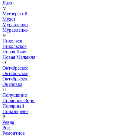
Лазо
М
Муезерский
Мужи
Муравленко
Муравленко
Н
Никольск
Никольское
Новая Ляля
Новая Малыкла
О
Октябрьское
Октябрьское
Октябрьское
Окуловка
П
Полушкино
Полярные Зори
Полярный
Поназырево
Р
Ревда
Реж
Ремонтное