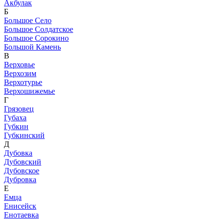
Акбулак
Б
Большое Село
Большое Солдатское
Большое Сорокино
Большой Камень
В
Верховье
Верхозим
Верхотурье
Верхошижемье
Г
Грязовец
Губаха
Губкин
Губкинский
Д
Дубовка
Дубовский
Дубовское
Дубровка
Е
Емца
Енисейск
Енотаевка