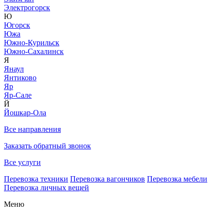
Электрогорск
Ю
Югорск
Южа
Южно-Курильск
Южно-Сахалинск
Я
Янаул
Янтиково
Яр
Яр-Сале
Й
Йошкар-Ола
Все направления
Заказать обратный звонок
Все услуги
Перевозка техники
Перевозка вагончиков
Перевозка мебели
Перевозка личных вещей
Меню