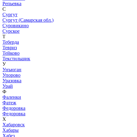
Репьевка
С
Сургут
Сургут (Самарская обл.)
Суровикино
Сурское
Т
Теберда
Тевриз
Тейково
Текстильщик
У
Унъюган
Упорово
Уразовка
Урай
Ф
Фаленки
Фатеж
Федоровка
Федоровка
Х
Хабаровск
Хабары
Хабез