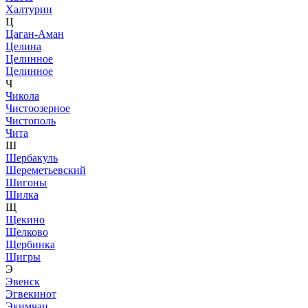
Халтурин
Ц
Цаган-Аман
Целина
Целинное
Целинное
Ч
Чикола
Чистоозерное
Чистополь
Чита
Ш
Шербакуль
Шереметьевский
Шигоны
Шилка
Щ
Щекино
Щелково
Щербинка
Щигры
Э
Эвенск
Эгвекинот
Экимчан