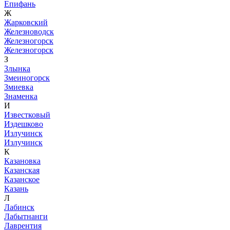
Епифань
Ж
Жарковский
Железноводск
Железногорск
Железногорск
З
Злынка
Змеиногорск
Змиевка
Знаменка
И
Известковый
Издешково
Излучинск
Излучинск
К
Казановка
Казанская
Казанское
Казань
Л
Лабинск
Лабытнанги
Лаврентия