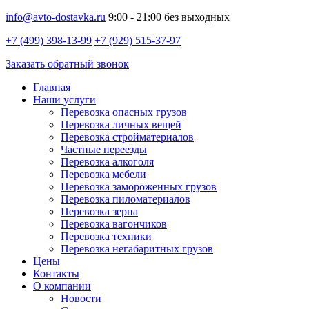
info@avto-dostavka.ru
9:00 - 21:00 без выходных
+7 (499) 398-13-99
+7 (929) 515-37-97
Заказать обратный звонок
Главная
Наши услуги
Перевозка опасных грузов
Перевозка личных вещей
Перевозка стройматериалов
Частные переезды
Перевозка алкоголя
Перевозка мебели
Перевозка замороженных грузов
Перевозка пиломатериалов
Перевозка зерна
Перевозка вагончиков
Перевозка техники
Перевозка негабаритных грузов
Цены
Контакты
О компании
Новости