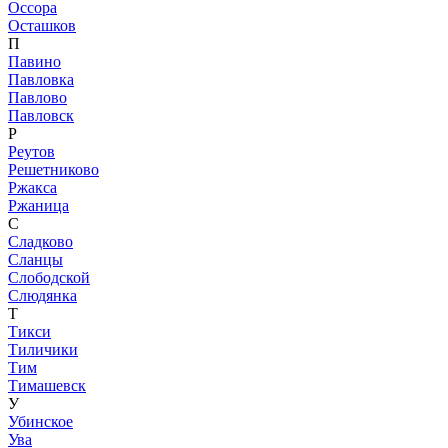
Оссора
Осташков
П
Павино
Павловка
Павлово
Павловск
Р
Реутов
Решетниково
Ржакса
Ржаница
С
Сладково
Сланцы
Слободской
Слюдянка
Т
Тикси
Тиличики
Тим
Тимашевск
У
Убинское
Ува