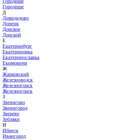
Городище
Городище
Д
Домодедово
Донецк
Донское
Донской
Е
Екатеринбург
Екатериновка
Екатеринославка
Екимовичи
Ж
Жарковский
Железноводск
Железногорск
Железногорск
З
Звенигово
Звенигород
Зверево
Зебляки
И
Ибреси
Ивангород