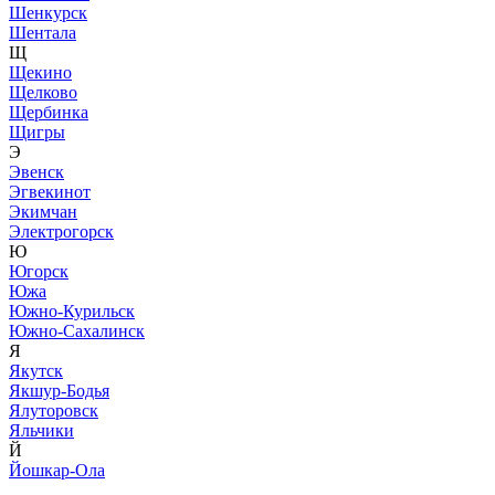
Шенкурск
Шентала
Щ
Щекино
Щелково
Щербинка
Щигры
Э
Эвенск
Эгвекинот
Экимчан
Электрогорск
Ю
Югорск
Южа
Южно-Курильск
Южно-Сахалинск
Я
Якутск
Якшур-Бодья
Ялуторовск
Яльчики
Й
Йошкар-Ола