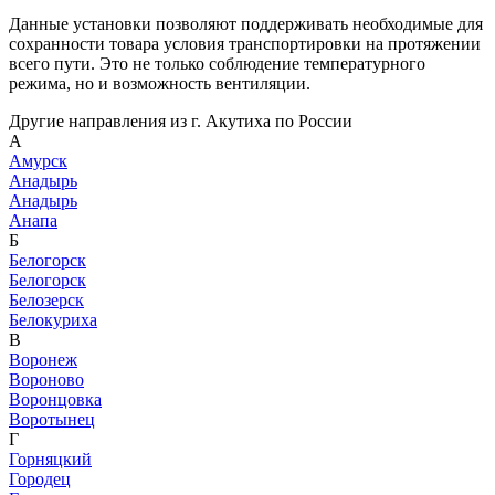
Данные установки позволяют поддерживать необходимые для
сохранности товара условия транспортировки на протяжении
всего пути. Это не только соблюдение температурного
режима, но и возможность вентиляции.
Другие направления из г. Акутиха по России
А
Амурск
Анадырь
Анадырь
Анапа
Б
Белогорск
Белогорск
Белозерск
Белокуриха
В
Воронеж
Вороново
Воронцовка
Воротынец
Г
Горняцкий
Городец