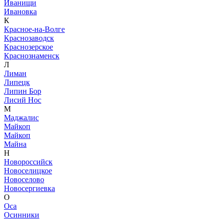
Иванищи
Ивановка
К
Красное-на-Волге
Краснозаводск
Краснозерское
Краснознаменск
Л
Лиман
Липецк
Липин Бор
Лисий Нос
М
Маджалис
Майкоп
Майкоп
Майна
Н
Новороссийск
Новоселицкое
Новоселово
Новосергиевка
О
Оса
Осинники