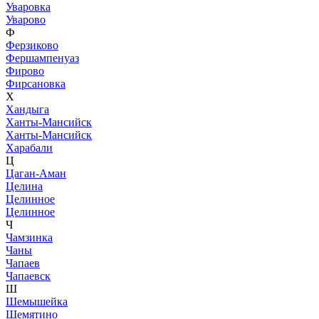
Уваровка
Уварово
Ф
Ферзиково
Фершампенуаз
Фирово
Фирсановка
Х
Хандыга
Ханты-Мансийск
Ханты-Мансийск
Харабали
Ц
Цаган-Аман
Целина
Целинное
Целинное
Ч
Чамзинка
Чаны
Чапаев
Чапаевск
Ш
Шемышейка
Шемятино