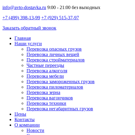
info@avto-dostavka.ru
9:00 - 21:00 без выходных
+7 (499) 398-13-99
+7 (929) 515-37-97
Заказать обратный звонок
Главная
Наши услуги
Перевозка опасных грузов
Перевозка личных вещей
Перевозка стройматериалов
Частные переезды
Перевозка алкоголя
Перевозка мебели
Перевозка замороженных грузов
Перевозка пиломатериалов
Перевозка зерна
Перевозка вагончиков
Перевозка техники
Перевозка негабаритных грузов
Цены
Контакты
О компании
Новости