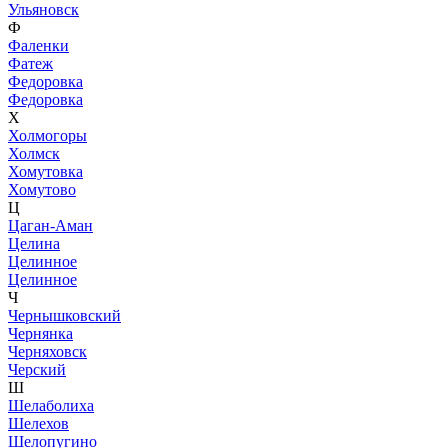
Ульяновск
Ф
Фаленки
Фатеж
Федоровка
Федоровка
Х
Холмогоры
Холмск
Хомутовка
Хомутово
Ц
Цаган-Аман
Целина
Целинное
Целинное
Ч
Чернышковский
Чернянка
Черняховск
Черский
Ш
Шелаболиха
Шелехов
Шелопугино