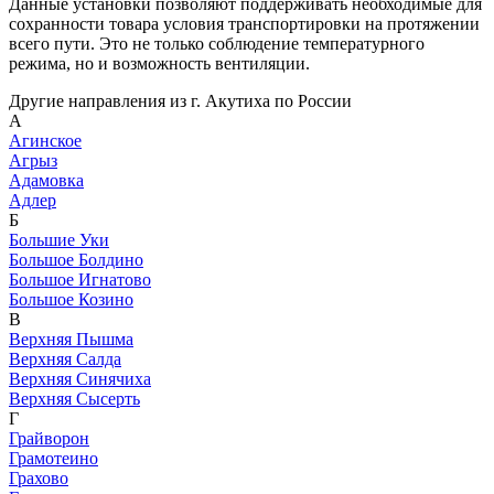
Данные установки позволяют поддерживать необходимые для
сохранности товара условия транспортировки на протяжении
всего пути. Это не только соблюдение температурного
режима, но и возможность вентиляции.
Другие направления из г. Акутиха по России
А
Агинское
Агрыз
Адамовка
Адлер
Б
Большие Уки
Большое Болдино
Большое Игнатово
Большое Козино
В
Верхняя Пышма
Верхняя Салда
Верхняя Синячиха
Верхняя Сысерть
Г
Грайворон
Грамотеино
Грахово