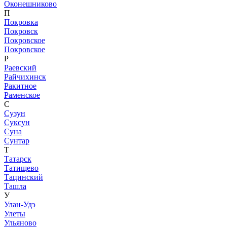
Оконешниково
П
Покровка
Покровск
Покровское
Покровское
Р
Раевский
Райчихинск
Ракитное
Раменское
С
Сузун
Суксун
Суна
Сунтар
Т
Татарск
Татищево
Тацинский
Ташла
У
Улан-Удэ
Улеты
Ульяново