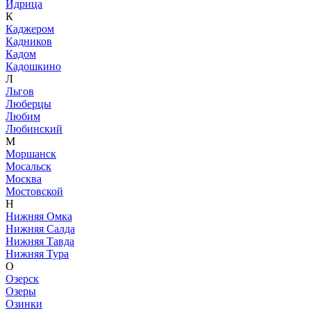
Идрица
К
Каджером
Кадников
Кадом
Кадошкино
Л
Льгов
Люберцы
Любим
Любинский
М
Моршанск
Мосальск
Москва
Мостовской
Н
Нижняя Омка
Нижняя Салда
Нижняя Тавда
Нижняя Тура
О
Озерск
Озеры
Озинки