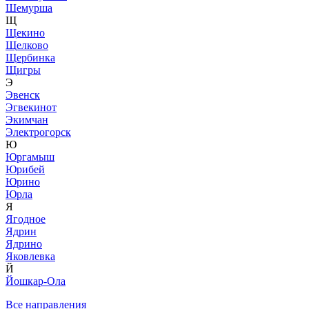
Шемурша
Щ
Щекино
Щелково
Щербинка
Щигры
Э
Эвенск
Эгвекинот
Экимчан
Электрогорск
Ю
Юргамыш
Юрибей
Юрино
Юрла
Я
Ягодное
Ядрин
Ядрино
Яковлевка
Й
Йошкар-Ола
Все направления