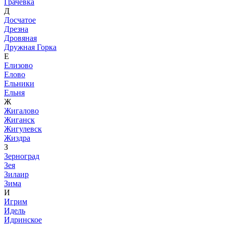
Грачевка
Д
Досчатое
Дрезна
Дровяная
Дружная Горка
Е
Елизово
Елово
Ельники
Ельня
Ж
Жигалово
Жиганск
Жигулевск
Жиздра
З
Зерноград
Зея
Зилаир
Зима
И
Игрим
Идель
Идринское