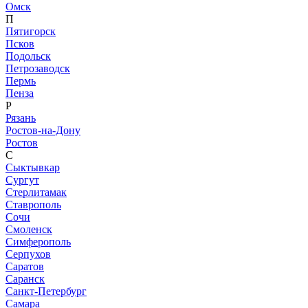
Омск
П
Пятигорск
Псков
Подольск
Петрозаводск
Пермь
Пенза
Р
Рязань
Ростов-на-Дону
Ростов
С
Сыктывкар
Сургут
Стерлитамак
Ставрополь
Сочи
Смоленск
Симферополь
Серпухов
Саратов
Саранск
Санкт-Петербург
Самара