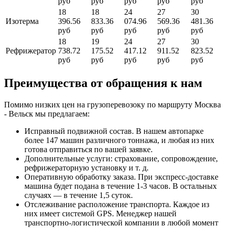
руб
руб
руб
руб
руб
18
18
24
27
30
Изотерма
396.56
833.36
074.96
569.36
481.36
руб
руб
руб
руб
руб
18
19
24
27
30
Рефрижератор
738.72
175.52
417.12
911.52
823.52
руб
руб
руб
руб
руб
Преимущества от обращения к нам
Помимо низких цен на грузоперевозоку по маршруту Москва
- Вельск мы предлагаем:
Исправный подвижной состав. В нашем автопарке
более 147 машин различного тоннажа, и любая из них
готова отправиться по вашей заявке.
Дополнительные услуги: страхование, сопровождение,
рефрижераторную установку и т. д.
Оперативную обработку заказа. При экспресс-доставке
машина будет подана в течение 1-3 часов. В остальных
случаях — в течение 1,5 суток.
Отслеживание расположение транспорта. Каждое из
них имеет системой GPS. Менеджер нашей
транспортно-логистической компании в любой момент