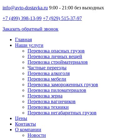
info@avto-dostavka.ru
9:00 - 21:00 без выходных
+7 (499) 398-13-99
+7 (929) 515-37-97
Заказать обратный звонок
Главная
Наши услуги
Перевозка опасных грузов
Перевозка личных вещей
Перевозка стройматериалов
Частные переезды
Перевозка алкоголя
Перевозка мебели
Перевозка замороженных грузов
Перевозка пиломатериалов
Перевозка зерна
Перевозка вагончиков
Перевозка техники
Перевозка негабаритных грузов
Цены
Контакты
О компании
Новости