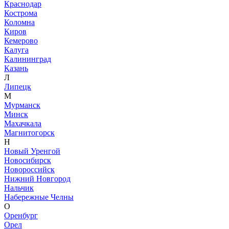
Краснодар
Кострома
Коломна
Киров
Кемерово
Калуга
Калининград
Казань
Л
Липецк
М
Мурманск
Минск
Махачкала
Магнитогорск
Н
Новый Уренгой
Новосибирск
Новороссийск
Нижний Новгород
Нальчик
Набережные Челны
О
Оренбург
Орел