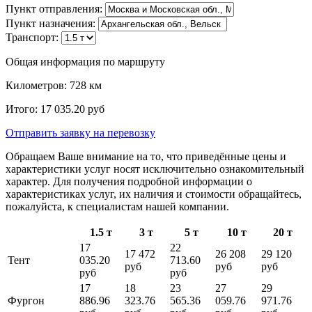
Пункт отправления:
Пункт назначения:
Транспорт:
Общая информация по маршруту
Километров:
728
км
Итого:
17 035.20
руб
Отправить заявку
на перевозку
Обращаем Ваше внимание на то, что приведённые цены и
характеристики услуг носят исключительно ознакомительный
характер. Для получения подробной информации о
характеристиках услуг, их наличия и стоимости обращайтесь,
пожалуйста, к специалистам нашей компании.
1.5 т
3 т
5 т
10 т
20 т
17
22
17 472
26 208
29 120
Тент
035.20
713.60
руб
руб
руб
руб
руб
17
18
23
27
29
Фургон
886.96
323.76
565.36
059.76
971.76