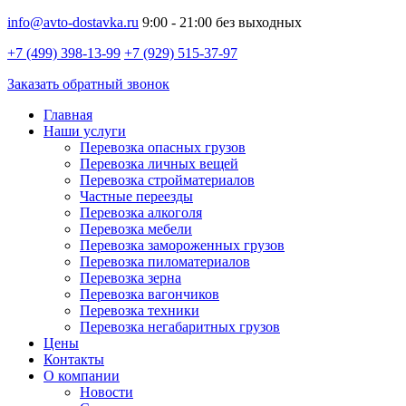
info@avto-dostavka.ru
9:00 - 21:00 без выходных
+7 (499) 398-13-99
+7 (929) 515-37-97
Заказать обратный звонок
Главная
Наши услуги
Перевозка опасных грузов
Перевозка личных вещей
Перевозка стройматериалов
Частные переезды
Перевозка алкоголя
Перевозка мебели
Перевозка замороженных грузов
Перевозка пиломатериалов
Перевозка зерна
Перевозка вагончиков
Перевозка техники
Перевозка негабаритных грузов
Цены
Контакты
О компании
Новости