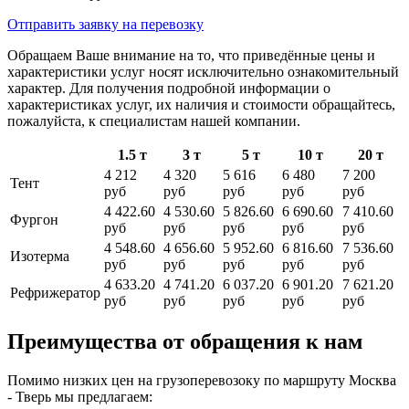
Отправить заявку
на перевозку
Обращаем Ваше внимание на то, что приведённые цены и
характеристики услуг носят исключительно ознакомительный
характер. Для получения подробной информации о
характеристиках услуг, их наличия и стоимости обращайтесь,
пожалуйста, к специалистам нашей компании.
1.5 т
3 т
5 т
10 т
20 т
4 212
4 320
5 616
6 480
7 200
Тент
руб
руб
руб
руб
руб
4 422.60
4 530.60
5 826.60
6 690.60
7 410.60
Фургон
руб
руб
руб
руб
руб
4 548.60
4 656.60
5 952.60
6 816.60
7 536.60
Изотерма
руб
руб
руб
руб
руб
4 633.20
4 741.20
6 037.20
6 901.20
7 621.20
Рефрижератор
руб
руб
руб
руб
руб
Преимущества от обращения к нам
Помимо низких цен на грузоперевозоку по маршруту Москва
- Тверь мы предлагаем: