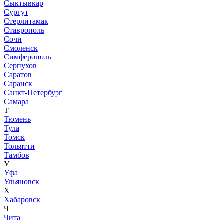
Сыктывкар
Сургут
Стерлитамак
Ставрополь
Сочи
Смоленск
Симферополь
Серпухов
Саратов
Саранск
Санкт-Петербург
Самара
Т
Тюмень
Тула
Томск
Тольятти
Тамбов
У
Уфа
Ульяновск
Х
Хабаровск
Ч
Чита