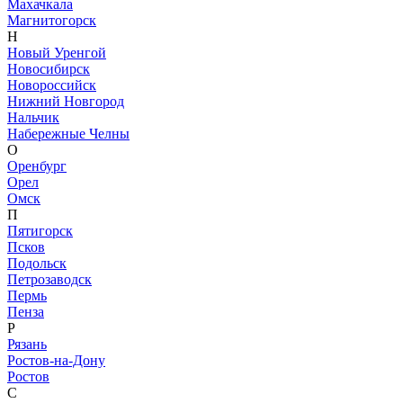
Махачкала
Магнитогорск
Н
Новый Уренгой
Новосибирск
Новороссийск
Нижний Новгород
Нальчик
Набережные Челны
О
Оренбург
Орел
Омск
П
Пятигорск
Псков
Подольск
Петрозаводск
Пермь
Пенза
Р
Рязань
Ростов-на-Дону
Ростов
С