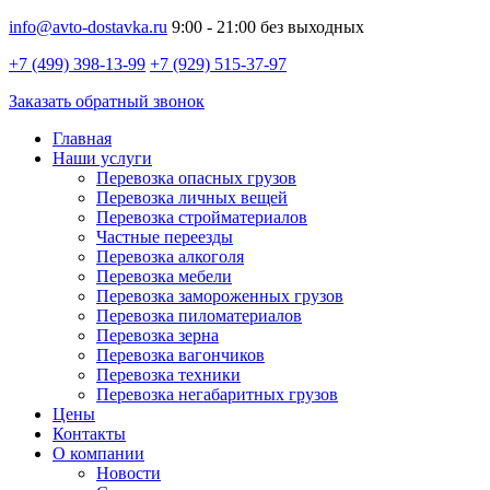
info@avto-dostavka.ru
9:00 - 21:00 без выходных
+7 (499) 398-13-99
+7 (929) 515-37-97
Заказать обратный звонок
Главная
Наши услуги
Перевозка опасных грузов
Перевозка личных вещей
Перевозка стройматериалов
Частные переезды
Перевозка алкоголя
Перевозка мебели
Перевозка замороженных грузов
Перевозка пиломатериалов
Перевозка зерна
Перевозка вагончиков
Перевозка техники
Перевозка негабаритных грузов
Цены
Контакты
О компании
Новости