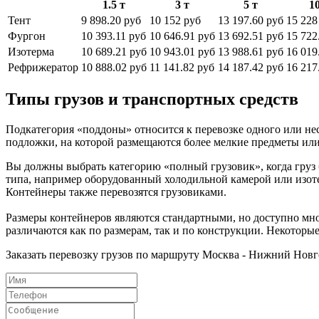
1.5 т
3 т
5 т
10
Тент
9 898.20 руб
10 152 руб
13 197.60 руб
15 228
Фургон
10 393.11 руб
10 646.91 руб
13 692.51 руб
15 722
Изотерма
10 689.21 руб
10 943.01 руб
13 988.61 руб
16 019
Рефрижератор
10 888.02 руб
11 141.82 руб
14 187.42 руб
16 217
Типы грузов и транспортных средств
Подкатегория «поддоны» относится к перевозке одного или не
подложки, на которой размещаются более мелкие предметы или
Вы должны выбрать категорию «полный грузовик», когда груз 
типа, например оборудованный холодильной камерой или изоте
Контейнеры также перевозятся грузовиками.
Размеры контейнеров являются стандартными, но доступно мно
различаются как по размерам, так и по конструкции. Некоторы
Заказать перевозку грузов по маршруту Москва - Нижний Нов