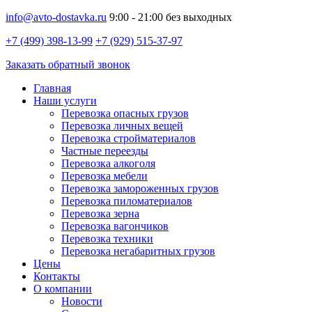
info@avto-dostavka.ru
9:00 - 21:00 без выходных
+7 (499) 398-13-99
+7 (929) 515-37-97
Заказать обратный звонок
Главная
Наши услуги
Перевозка опасных грузов
Перевозка личных вещей
Перевозка стройматериалов
Частные переезды
Перевозка алкоголя
Перевозка мебели
Перевозка замороженных грузов
Перевозка пиломатериалов
Перевозка зерна
Перевозка вагончиков
Перевозка техники
Перевозка негабаритных грузов
Цены
Контакты
О компании
Новости