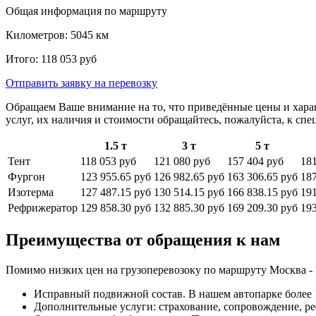
Общая информация по маршруту
Километров:
5045
км
Итого:
118 053
руб
Отправить заявку
на перевозку
Обращаем Ваше внимание на то, что приведённые цены и хара
услуг, их наличия и стоимости обращайтесь, пожалуйста, к сп
1.5 т
3 т
5 т
Тент
118 053 руб
121 080 руб
157 404 руб
181
Фургон
123 955.65 руб
126 982.65 руб
163 306.65 руб
187
Изотерма
127 487.15 руб
130 514.15 руб
166 838.15 руб
191
Рефрижератор
129 858.30 руб
132 885.30 руб
169 209.30 руб
193
Преимущества от обращения к нам
Помимо низких цен на грузоперевозоку по маршруту Москва - 
Исправный подвижной состав. В нашем автопарке более 1
Дополнительные услуги: страхование, сопровождение, ре