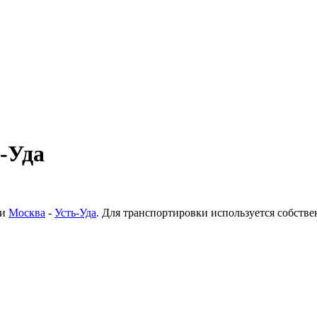
ь-Уда
ки
Москва
-
Усть-Уда
. Для транспортировки используется собств