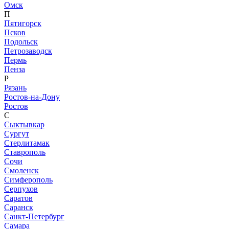
Омск
П
Пятигорск
Псков
Подольск
Петрозаводск
Пермь
Пенза
Р
Рязань
Ростов-на-Дону
Ростов
С
Сыктывкар
Сургут
Стерлитамак
Ставрополь
Сочи
Смоленск
Симферополь
Серпухов
Саратов
Саранск
Санкт-Петербург
Самара