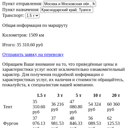
Пункт отправления:
Пункт назначения:
Транспорт:
Общая информация по маршруту
Километров:
1509
км
Итого:
35 310.60
руб
Отправить заявку
на перевозку
Обращаем Ваше внимание на то, что приведённые цены и
характеристики услуг носят исключительно ознакомительный
характер. Для получения подробной информации о
характеристиках услуг, их наличия и стоимости обращайтесь,
пожалуйста, к специалистам нашей компании.
1.5 т
3 т
5 т
10 т
20 т
35
47
36 216
54 324
60 360
Тент
310.60
080.80
руб
руб
руб
руб
руб
37
37
48
56
62
Фургон
076.13
981.53
846.33
089.53
125.53