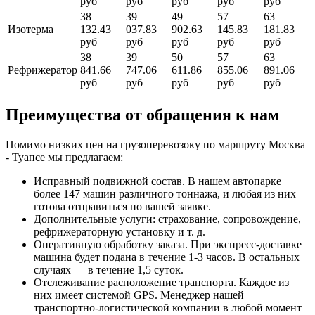
руб
руб
руб
руб
руб
38
39
49
57
63
Изотерма
132.43
037.83
902.63
145.83
181.83
руб
руб
руб
руб
руб
38
39
50
57
63
Рефрижератор
841.66
747.06
611.86
855.06
891.06
руб
руб
руб
руб
руб
Преимущества от обращения к нам
Помимо низких цен на грузоперевозоку по маршруту Москва
- Туапсе мы предлагаем:
Исправный подвижной состав. В нашем автопарке
более 147 машин различного тоннажа, и любая из них
готова отправиться по вашей заявке.
Дополнительные услуги: страхование, сопровождение,
рефрижераторную установку и т. д.
Оперативную обработку заказа. При экспресс-доставке
машина будет подана в течение 1-3 часов. В остальных
случаях — в течение 1,5 суток.
Отслеживание расположение транспорта. Каждое из
них имеет системой GPS. Менеджер нашей
транспортно-логистической компании в любой момент