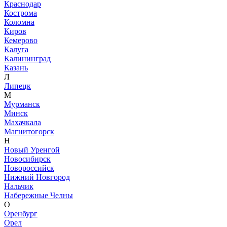
Краснодар
Кострома
Коломна
Киров
Кемерово
Калуга
Калининград
Казань
Л
Липецк
М
Мурманск
Минск
Махачкала
Магнитогорск
Н
Новый Уренгой
Новосибирск
Новороссийск
Нижний Новгород
Нальчик
Набережные Челны
О
Оренбург
Орел