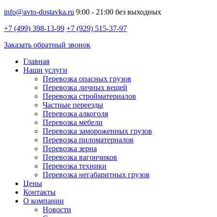
info@avto-dostavka.ru
9:00 - 21:00 без выходных
+7 (499) 398-13-99
+7 (929) 515-37-97
Заказать обратный звонок
Главная
Наши услуги
Перевозка опасных грузов
Перевозка личных вещей
Перевозка стройматериалов
Частные переезды
Перевозка алкоголя
Перевозка мебели
Перевозка замороженных грузов
Перевозка пиломатериалов
Перевозка зерна
Перевозка вагончиков
Перевозка техники
Перевозка негабаритных грузов
Цены
Контакты
О компании
Новости