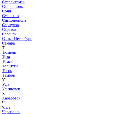
Стерлитамак
Ставрополь
Сочи
Смоленск
Симферополь
Серпухов
Саратов
Саранск
Санкт-Петербург
Самара
Т
Тюмень
Тула
Томск
Тольятти
Тверь
Тамбов
У
Уфа
Ульяновск
Х
Хабаровск
Ч
Чита
Череповец