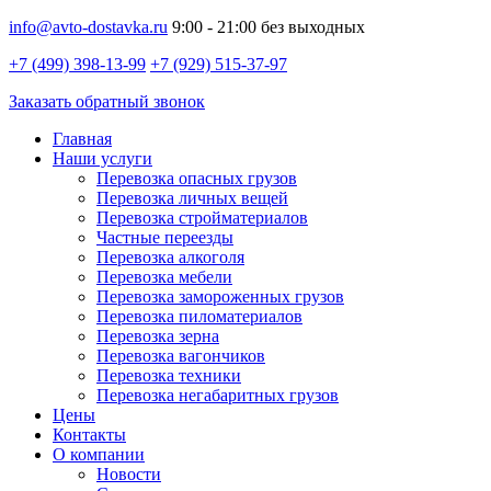
info@avto-dostavka.ru
9:00 - 21:00 без выходных
+7 (499) 398-13-99
+7 (929) 515-37-97
Заказать обратный звонок
Главная
Наши услуги
Перевозка опасных грузов
Перевозка личных вещей
Перевозка стройматериалов
Частные переезды
Перевозка алкоголя
Перевозка мебели
Перевозка замороженных грузов
Перевозка пиломатериалов
Перевозка зерна
Перевозка вагончиков
Перевозка техники
Перевозка негабаритных грузов
Цены
Контакты
О компании
Новости