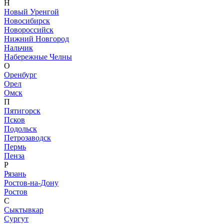
Н
Новый Уренгой
Новосибирск
Новороссийск
Нижний Новгород
Нальчик
Набережные Челны
О
Оренбург
Орел
Омск
П
Пятигорск
Псков
Подольск
Петрозаводск
Пермь
Пенза
Р
Рязань
Ростов-на-Дону
Ростов
С
Сыктывкар
Сургут