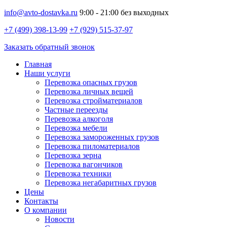
info@avto-dostavka.ru
9:00 - 21:00 без выходных
+7 (499) 398-13-99
+7 (929) 515-37-97
Заказать обратный звонок
Главная
Наши услуги
Перевозка опасных грузов
Перевозка личных вещей
Перевозка стройматериалов
Частные переезды
Перевозка алкоголя
Перевозка мебели
Перевозка замороженных грузов
Перевозка пиломатериалов
Перевозка зерна
Перевозка вагончиков
Перевозка техники
Перевозка негабаритных грузов
Цены
Контакты
О компании
Новости