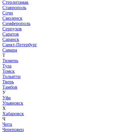
Стерлитамак
Ставрополь
Сочи
Смоленск
Симферополь
Серпухов
Саратов
Саранск
Санкт-Петербург
Самара
Т
Тюмень
Тула
Томск
Тольятти
Тверь
Тамбов
У
Уфа
Ульяновск
Х
Хабаровск
Ч
Чита
Череповец