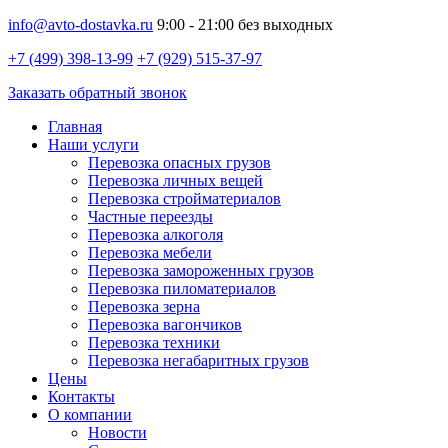
info@avto-dostavka.ru
9:00 - 21:00 без выходных
+7 (499) 398-13-99
+7 (929) 515-37-97
Заказать обратный звонок
Главная
Наши услуги
Перевозка опасных грузов
Перевозка личных вещей
Перевозка стройматериалов
Частные переезды
Перевозка алкоголя
Перевозка мебели
Перевозка замороженных грузов
Перевозка пиломатериалов
Перевозка зерна
Перевозка вагончиков
Перевозка техники
Перевозка негабаритных грузов
Цены
Контакты
О компании
Новости