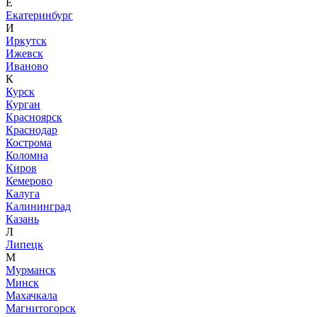
Е
Екатеринбург
И
Иркутск
Ижевск
Иваново
К
Курск
Курган
Красноярск
Краснодар
Кострома
Коломна
Киров
Кемерово
Калуга
Калининград
Казань
Л
Липецк
М
Мурманск
Минск
Махачкала
Магнитогорск