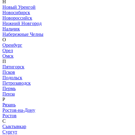
Н
Новый Уренгой
Новосибирск
Новороссийск
Нижний Новгород
Нальчик
Набережные Челны
О
Оренбург
Орел
Омск
П
Пятигорск
Псков
Подольск
Петрозаводск
Пермь
Пенза
Р
Рязань
Ростов-на-Дону
Ростов
С
Сыктывкар
Сургут