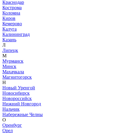
Краснодар
Кострома
Коломна
Киров
Кемерово
Калуга
Калининград
Казань
Л
Липецк
М
Мурманск
Минск
Махачкала
Магнитогорск
Н
Новый Уренгой
Новосибирск
Новороссийск
Нижний Новгород
Нальчик
Набережные Челны
О
Оренбург
Орел