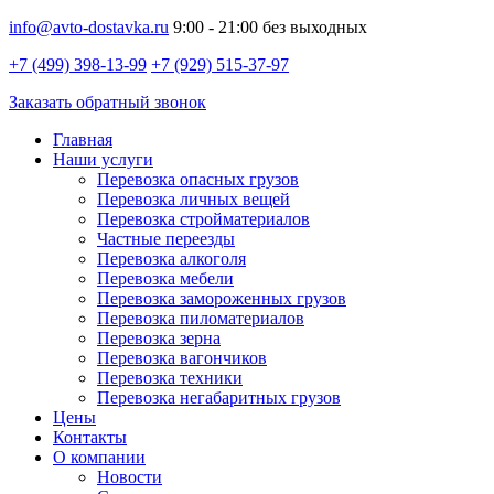
info@avto-dostavka.ru
9:00 - 21:00 без выходных
+7 (499) 398-13-99
+7 (929) 515-37-97
Заказать обратный звонок
Главная
Наши услуги
Перевозка опасных грузов
Перевозка личных вещей
Перевозка стройматериалов
Частные переезды
Перевозка алкоголя
Перевозка мебели
Перевозка замороженных грузов
Перевозка пиломатериалов
Перевозка зерна
Перевозка вагончиков
Перевозка техники
Перевозка негабаритных грузов
Цены
Контакты
О компании
Новости