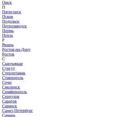
Омск
П
Пятигорск
Псков
Подольск
Петрозаводск
Пермь
Пенза
Р
Рязань
Ростов-на-Дону
Ростов
С
Сыктывкар
Сургут
Стерлитамак
Ставрополь
Сочи
Смоленск
Симферополь
Серпухов
Саратов
Саранск
Санкт-Петербург
Самара