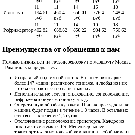
руб
руб
руб
руб
руб
11
11
14
16
18
Изотерма
194.61
460.41
650.01
776.41
548.41
руб
руб
руб
руб
руб
11
11
14
16
18
Рефрижератор
402.82
668.62
858.22
984.62
756.62
руб
руб
руб
руб
руб
Преимущества от обращения к нам
Помимо низких цен на грузоперевозоку по маршруту Москва
- Ржаница мы предлагаем:
Исправный подвижной состав. В нашем автопарке
более 147 машин различного тоннажа, и любая из них
готова отправиться по вашей заявке.
Дополнительные услуги: страхование, сопровождение,
рефрижераторную установку и т. д.
Оперативную обработку заказа. При экспресс-доставке
машина будет подана в течение 1-3 часов. В остальных
случаях — в течение 1,5 суток.
Отслеживание расположение транспорта. Каждое из
них имеет системой GPS. Менеджер нашей
транспортно-логистической компании в любой момент