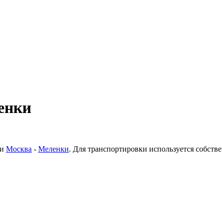
енки
ки
Москва
-
Меленки
. Для транспортировки используется собст