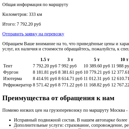
Общая информация по маршруту
Километров:
333
км
Итого:
7 792.20
руб
Отправить заявку
на перевозку
Обращаем Ваше внимание на то, что приведённые цены и хара
услуг, их наличия и стоимости обращайтесь, пожалуйста, к сп
1.5 т
3 т
5 т
10 т
Тент
7 792.20 руб
7 992 руб
10 389.60 руб
11 988 р
Фургон
8 181.81 руб
8 381.61 руб
10 779.21 руб
12 377.6
Изотерма
8 414.91 руб
8 614.71 руб
11 012.31 руб
12 610.7
Рефрижератор
8 571.42 руб
8 771.22 руб
11 168.82 руб
12 767.2
Преимущества от обращения к нам
Помимо низких цен на грузоперевозоку по маршруту Москва -
Исправный подвижной состав. В нашем автопарке более 1
Дополнительные услуги: страхование, сопровождение, ре