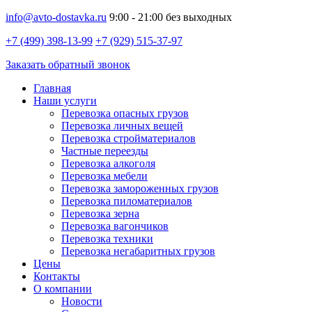
info@avto-dostavka.ru
9:00 - 21:00 без выходных
+7 (499) 398-13-99
+7 (929) 515-37-97
Заказать обратный звонок
Главная
Наши услуги
Перевозка опасных грузов
Перевозка личных вещей
Перевозка стройматериалов
Частные переезды
Перевозка алкоголя
Перевозка мебели
Перевозка замороженных грузов
Перевозка пиломатериалов
Перевозка зерна
Перевозка вагончиков
Перевозка техники
Перевозка негабаритных грузов
Цены
Контакты
О компании
Новости