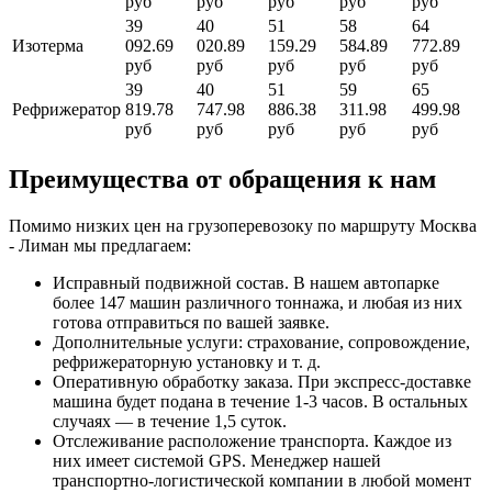
руб
руб
руб
руб
руб
39
40
51
58
64
Изотерма
092.69
020.89
159.29
584.89
772.89
руб
руб
руб
руб
руб
39
40
51
59
65
Рефрижератор
819.78
747.98
886.38
311.98
499.98
руб
руб
руб
руб
руб
Преимущества от обращения к нам
Помимо низких цен на грузоперевозоку по маршруту Москва
- Лиман мы предлагаем:
Исправный подвижной состав. В нашем автопарке
более 147 машин различного тоннажа, и любая из них
готова отправиться по вашей заявке.
Дополнительные услуги: страхование, сопровождение,
рефрижераторную установку и т. д.
Оперативную обработку заказа. При экспресс-доставке
машина будет подана в течение 1-3 часов. В остальных
случаях — в течение 1,5 суток.
Отслеживание расположение транспорта. Каждое из
них имеет системой GPS. Менеджер нашей
транспортно-логистической компании в любой момент