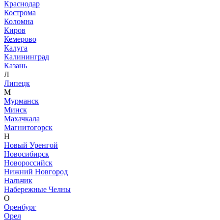
Краснодар
Кострома
Коломна
Киров
Кемерово
Калуга
Калининград
Казань
Л
Липецк
М
Мурманск
Минск
Махачкала
Магнитогорск
Н
Новый Уренгой
Новосибирск
Новороссийск
Нижний Новгород
Нальчик
Набережные Челны
О
Оренбург
Орел