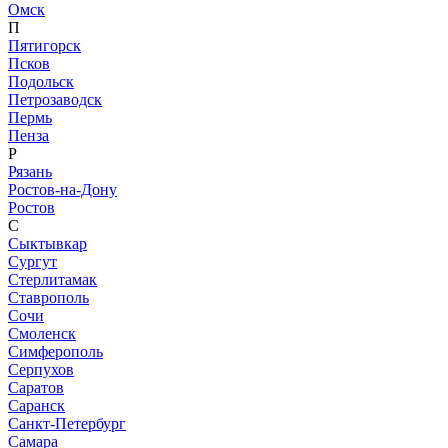
Омск
П
Пятигорск
Псков
Подольск
Петрозаводск
Пермь
Пенза
Р
Рязань
Ростов-на-Дону
Ростов
С
Сыктывкар
Сургут
Стерлитамак
Ставрополь
Сочи
Смоленск
Симферополь
Серпухов
Саратов
Саранск
Санкт-Петербург
Самара