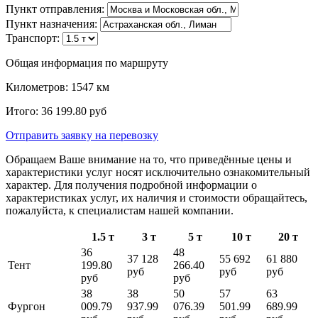
Пункт отправления:
Пункт назначения:
Транспорт:
Общая информация по маршруту
Километров:
1547
км
Итого:
36 199.80
руб
Отправить заявку
на перевозку
Обращаем Ваше внимание на то, что приведённые цены и
характеристики услуг носят исключительно ознакомительный
характер. Для получения подробной информации о
характеристиках услуг, их наличия и стоимости обращайтесь,
пожалуйста, к специалистам нашей компании.
1.5 т
3 т
5 т
10 т
20 т
36
48
37 128
55 692
61 880
Тент
199.80
266.40
руб
руб
руб
руб
руб
38
38
50
57
63
Фургон
009.79
937.99
076.39
501.99
689.99