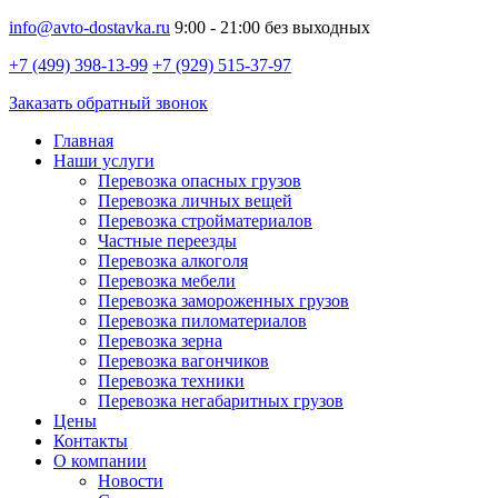
info@avto-dostavka.ru
9:00 - 21:00 без выходных
+7 (499) 398-13-99
+7 (929) 515-37-97
Заказать обратный звонок
Главная
Наши услуги
Перевозка опасных грузов
Перевозка личных вещей
Перевозка стройматериалов
Частные переезды
Перевозка алкоголя
Перевозка мебели
Перевозка замороженных грузов
Перевозка пиломатериалов
Перевозка зерна
Перевозка вагончиков
Перевозка техники
Перевозка негабаритных грузов
Цены
Контакты
О компании
Новости