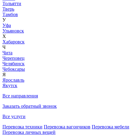
Тольятти
Тверь
Тамбов
У
Уфа
Ульяновск
Х
Хабаровск
Ч
Чита
Череповец
Челябинск
Чебоксары
Я
Ярославль
Якутск
Все направления
Заказать обратный звонок
Все услуги
Перевозка техники
Перевозка вагончиков
Перевозка мебели
Перевозка личных вещей