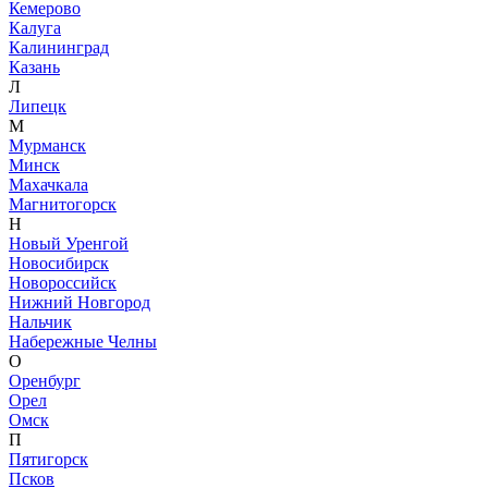
Кемерово
Калуга
Калининград
Казань
Л
Липецк
М
Мурманск
Минск
Махачкала
Магнитогорск
Н
Новый Уренгой
Новосибирск
Новороссийск
Нижний Новгород
Нальчик
Набережные Челны
О
Оренбург
Орел
Омск
П
Пятигорск
Псков