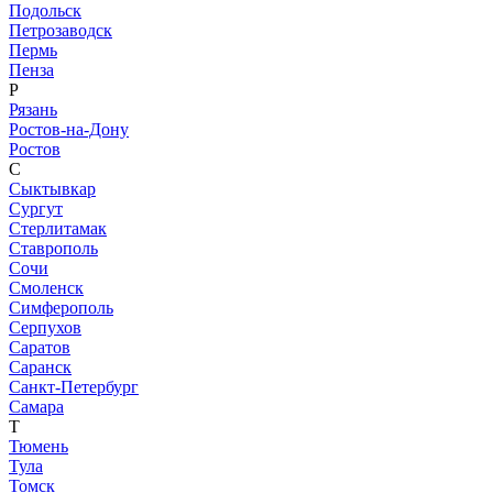
Подольск
Петрозаводск
Пермь
Пенза
Р
Рязань
Ростов-на-Дону
Ростов
С
Сыктывкар
Сургут
Стерлитамак
Ставрополь
Сочи
Смоленск
Симферополь
Серпухов
Саратов
Саранск
Санкт-Петербург
Самара
Т
Тюмень
Тула
Томск