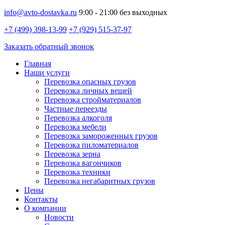
info@avto-dostavka.ru
9:00 - 21:00 без выходных
+7 (499) 398-13-99
+7 (929) 515-37-97
Заказать обратный звонок
Главная
Наши услуги
Перевозка опасных грузов
Перевозка личных вещей
Перевозка стройматериалов
Частные переезды
Перевозка алкоголя
Перевозка мебели
Перевозка замороженных грузов
Перевозка пиломатериалов
Перевозка зерна
Перевозка вагончиков
Перевозка техники
Перевозка негабаритных грузов
Цены
Контакты
О компании
Новости