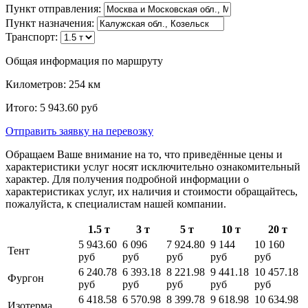
Пункт отправления:
Пункт назначения:
Транспорт:
Общая информация по маршруту
Километров:
254
км
Итого:
5 943.60
руб
Отправить заявку
на перевозку
Обращаем Ваше внимание на то, что приведённые цены и
характеристики услуг носят исключительно ознакомительный
характер. Для получения подробной информации о
характеристиках услуг, их наличия и стоимости обращайтесь,
пожалуйста, к специалистам нашей компании.
1.5 т
3 т
5 т
10 т
20 т
5 943.60
6 096
7 924.80
9 144
10 160
Тент
руб
руб
руб
руб
руб
6 240.78
6 393.18
8 221.98
9 441.18
10 457.18
Фургон
руб
руб
руб
руб
руб
6 418.58
6 570.98
8 399.78
9 618.98
10 634.98
Изотерма