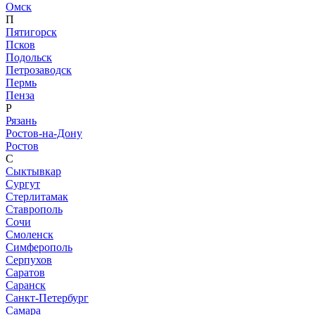
Омск
П
Пятигорск
Псков
Подольск
Петрозаводск
Пермь
Пенза
Р
Рязань
Ростов-на-Дону
Ростов
С
Сыктывкар
Сургут
Стерлитамак
Ставрополь
Сочи
Смоленск
Симферополь
Серпухов
Саратов
Саранск
Санкт-Петербург
Самара