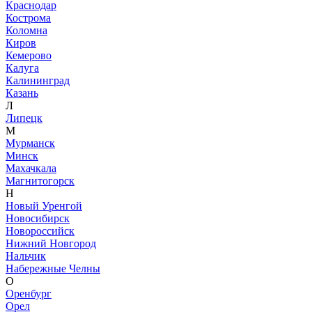
Краснодар
Кострома
Коломна
Киров
Кемерово
Калуга
Калининград
Казань
Л
Липецк
М
Мурманск
Минск
Махачкала
Магнитогорск
Н
Новый Уренгой
Новосибирск
Новороссийск
Нижний Новгород
Нальчик
Набережные Челны
О
Оренбург
Орел