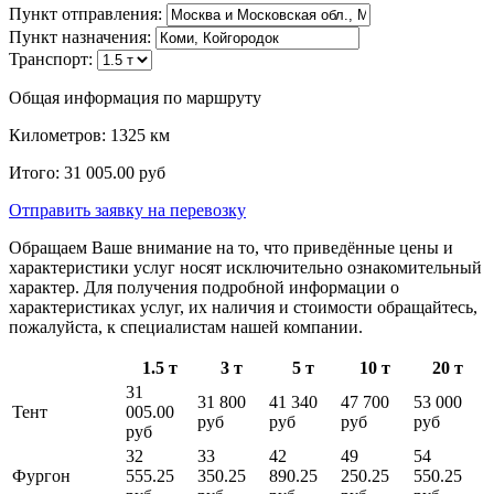
Пункт отправления:
Пункт назначения:
Транспорт:
Общая информация по маршруту
Километров:
1325
км
Итого:
31 005.00
руб
Отправить заявку
на перевозку
Обращаем Ваше внимание на то, что приведённые цены и
характеристики услуг носят исключительно ознакомительный
характер. Для получения подробной информации о
характеристиках услуг, их наличия и стоимости обращайтесь,
пожалуйста, к специалистам нашей компании.
1.5 т
3 т
5 т
10 т
20 т
31
31 800
41 340
47 700
53 000
Тент
005.00
руб
руб
руб
руб
руб
32
33
42
49
54
Фургон
555.25
350.25
890.25
250.25
550.25