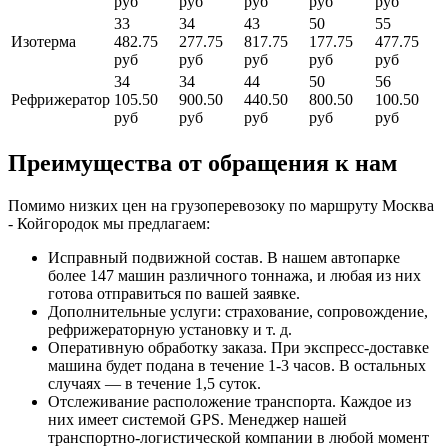
руб
руб
руб
руб
руб
33
34
43
50
55
Изотерма
482.75
277.75
817.75
177.75
477.75
руб
руб
руб
руб
руб
34
34
44
50
56
Рефрижератор
105.50
900.50
440.50
800.50
100.50
руб
руб
руб
руб
руб
Преимущества от обращения к нам
Помимо низких цен на грузоперевозоку по маршруту Москва
- Койгородок мы предлагаем:
Исправный подвижной состав. В нашем автопарке
более 147 машин различного тоннажа, и любая из них
готова отправиться по вашей заявке.
Дополнительные услуги: страхование, сопровождение,
рефрижераторную установку и т. д.
Оперативную обработку заказа. При экспресс-доставке
машина будет подана в течение 1-3 часов. В остальных
случаях — в течение 1,5 суток.
Отслеживание расположение транспорта. Каждое из
них имеет системой GPS. Менеджер нашей
транспортно-логистической компании в любой момент