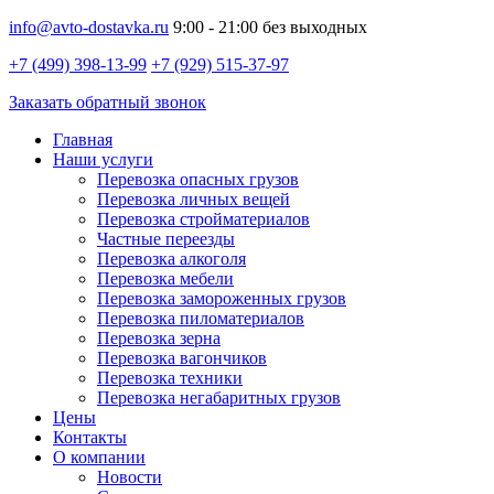
info@avto-dostavka.ru
9:00 - 21:00 без выходных
+7 (499) 398-13-99
+7 (929) 515-37-97
Заказать обратный звонок
Главная
Наши услуги
Перевозка опасных грузов
Перевозка личных вещей
Перевозка стройматериалов
Частные переезды
Перевозка алкоголя
Перевозка мебели
Перевозка замороженных грузов
Перевозка пиломатериалов
Перевозка зерна
Перевозка вагончиков
Перевозка техники
Перевозка негабаритных грузов
Цены
Контакты
О компании
Новости