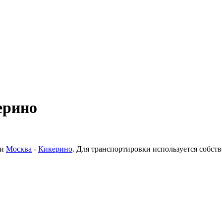
ерино
ки
Москва
-
Кикерино
. Для транспортировки используется собс