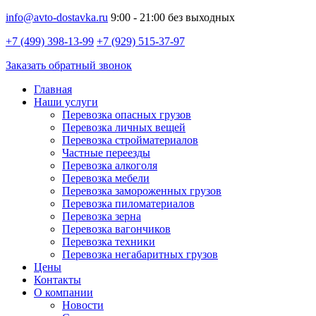
info@avto-dostavka.ru
9:00 - 21:00 без выходных
+7 (499) 398-13-99
+7 (929) 515-37-97
Заказать обратный звонок
Главная
Наши услуги
Перевозка опасных грузов
Перевозка личных вещей
Перевозка стройматериалов
Частные переезды
Перевозка алкоголя
Перевозка мебели
Перевозка замороженных грузов
Перевозка пиломатериалов
Перевозка зерна
Перевозка вагончиков
Перевозка техники
Перевозка негабаритных грузов
Цены
Контакты
О компании
Новости