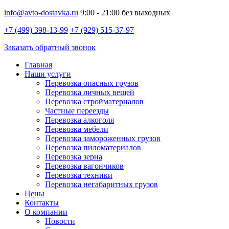
info@avto-dostavka.ru
9:00 - 21:00 без выходных
+7 (499) 398-13-99
+7 (929) 515-37-97
Заказать обратный звонок
Главная
Наши услуги
Перевозка опасных грузов
Перевозка личных вещей
Перевозка стройматериалов
Частные переезды
Перевозка алкоголя
Перевозка мебели
Перевозка замороженных грузов
Перевозка пиломатериалов
Перевозка зерна
Перевозка вагончиков
Перевозка техники
Перевозка негабаритных грузов
Цены
Контакты
О компании
Новости