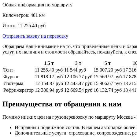
Общая информация по маршруту
Километров:
481
км
Итого:
11 255.40
руб
Отправить заявку
на перевозку
Обращаем Ваше внимание на то, что приведённые цены и хара
услуг, их наличия и стоимости обращайтесь, пожалуйста, к сп
1.5 т
3 т
5 т
10
Тент
11 255.40 руб
11 544 руб
15 007.20 руб
17 316
Фургон
11 818.17 руб
12 106.77 руб
15 569.97 руб
17 878
Изотерма
12 154.87 руб
12 443.47 руб
15 906.67 руб
18 215
Рефрижератор
12 380.94 руб
12 669.54 руб
16 132.74 руб
18 441
Преимущества от обращения к нам
Помимо низких цен на грузоперевозоку по маршруту Москва -
Исправный подвижной состав. В нашем автопарке более 1
Дополнительные услуги: страхование, сопровождение, ре