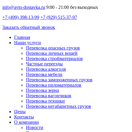
info@avto-dostavka.ru
9:00 - 21:00 без выходных
+7 (499) 398-13-99
+7 (929) 515-37-97
Заказать обратный звонок
Главная
Наши услуги
Перевозка опасных грузов
Перевозка личных вещей
Перевозка стройматериалов
Частные переезды
Перевозка алкоголя
Перевозка мебели
Перевозка замороженных грузов
Перевозка пиломатериалов
Перевозка зерна
Перевозка вагончиков
Перевозка техники
Перевозка негабаритных грузов
Цены
Контакты
О компании
Новости