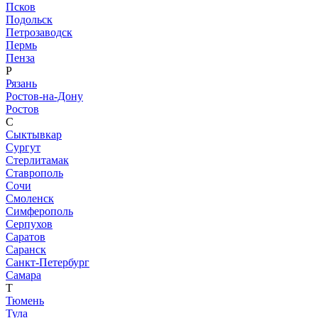
Псков
Подольск
Петрозаводск
Пермь
Пенза
Р
Рязань
Ростов-на-Дону
Ростов
С
Сыктывкар
Сургут
Стерлитамак
Ставрополь
Сочи
Смоленск
Симферополь
Серпухов
Саратов
Саранск
Санкт-Петербург
Самара
Т
Тюмень
Тула