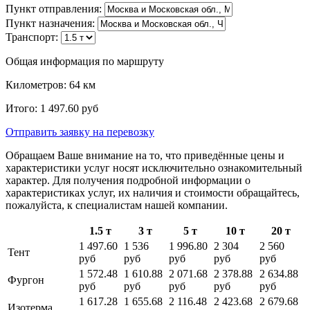
Пункт отправления:
Пункт назначения:
Транспорт:
Общая информация по маршруту
Километров:
64
км
Итого:
1 497.60
руб
Отправить заявку
на перевозку
Обращаем Ваше внимание на то, что приведённые цены и
характеристики услуг носят исключительно ознакомительный
характер. Для получения подробной информации о
характеристиках услуг, их наличия и стоимости обращайтесь,
пожалуйста, к специалистам нашей компании.
1.5 т
3 т
5 т
10 т
20 т
1 497.60
1 536
1 996.80
2 304
2 560
Тент
руб
руб
руб
руб
руб
1 572.48
1 610.88
2 071.68
2 378.88
2 634.88
Фургон
руб
руб
руб
руб
руб
1 617.28
1 655.68
2 116.48
2 423.68
2 679.68
Изотерма