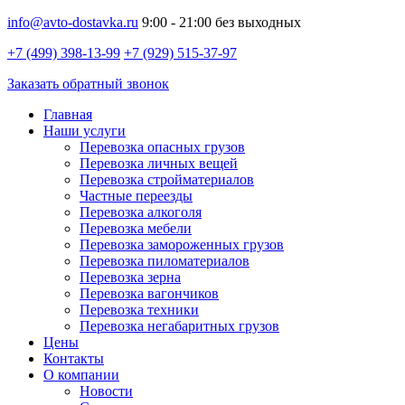
info@avto-dostavka.ru
9:00 - 21:00 без выходных
+7 (499) 398-13-99
+7 (929) 515-37-97
Заказать обратный звонок
Главная
Наши услуги
Перевозка опасных грузов
Перевозка личных вещей
Перевозка стройматериалов
Частные переезды
Перевозка алкоголя
Перевозка мебели
Перевозка замороженных грузов
Перевозка пиломатериалов
Перевозка зерна
Перевозка вагончиков
Перевозка техники
Перевозка негабаритных грузов
Цены
Контакты
О компании
Новости