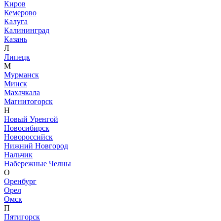
Киров
Кемерово
Калуга
Калининград
Казань
Л
Липецк
М
Мурманск
Минск
Махачкала
Магнитогорск
Н
Новый Уренгой
Новосибирск
Новороссийск
Нижний Новгород
Нальчик
Набережные Челны
О
Оренбург
Орел
Омск
П
Пятигорск