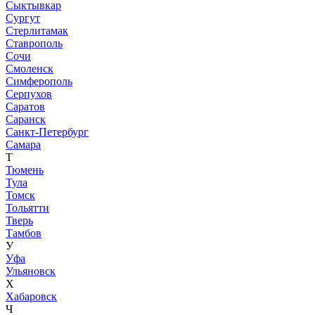
Сыктывкар
Сургут
Стерлитамак
Ставрополь
Сочи
Смоленск
Симферополь
Серпухов
Саратов
Саранск
Санкт-Петербург
Самара
Т
Тюмень
Тула
Томск
Тольятти
Тверь
Тамбов
У
Уфа
Ульяновск
Х
Хабаровск
Ч