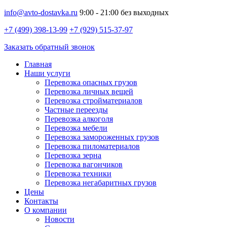
info@avto-dostavka.ru
9:00 - 21:00 без выходных
+7 (499) 398-13-99
+7 (929) 515-37-97
Заказать обратный звонок
Главная
Наши услуги
Перевозка опасных грузов
Перевозка личных вещей
Перевозка стройматериалов
Частные переезды
Перевозка алкоголя
Перевозка мебели
Перевозка замороженных грузов
Перевозка пиломатериалов
Перевозка зерна
Перевозка вагончиков
Перевозка техники
Перевозка негабаритных грузов
Цены
Контакты
О компании
Новости