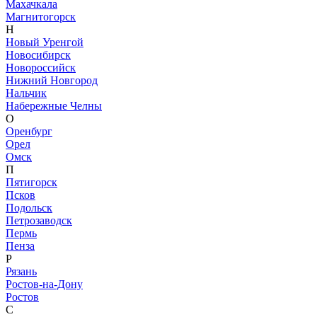
Махачкала
Магнитогорск
Н
Новый Уренгой
Новосибирск
Новороссийск
Нижний Новгород
Нальчик
Набережные Челны
О
Оренбург
Орел
Омск
П
Пятигорск
Псков
Подольск
Петрозаводск
Пермь
Пенза
Р
Рязань
Ростов-на-Дону
Ростов
С