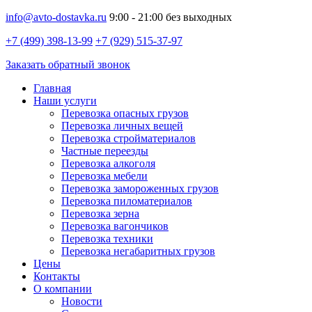
info@avto-dostavka.ru
9:00 - 21:00 без выходных
+7 (499) 398-13-99
+7 (929) 515-37-97
Заказать обратный звонок
Главная
Наши услуги
Перевозка опасных грузов
Перевозка личных вещей
Перевозка стройматериалов
Частные переезды
Перевозка алкоголя
Перевозка мебели
Перевозка замороженных грузов
Перевозка пиломатериалов
Перевозка зерна
Перевозка вагончиков
Перевозка техники
Перевозка негабаритных грузов
Цены
Контакты
О компании
Новости