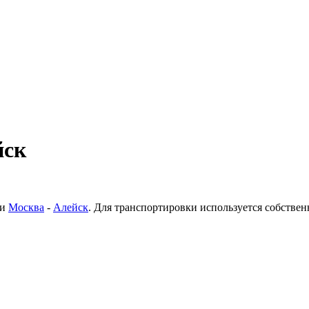
йск
ки
Москва
-
Алейск
. Для транспортировки используется собстве